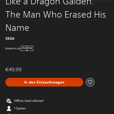
Like a Dragon Gaiden:
The Man Who Erased His
Name
SEGA
Erhältlich für
PS5
PS4
€49,99
In den Einkaufswagen
Offline-Spiel aktiviert
1 Spieler