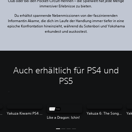
Club oder bei den Pocket-Circuit-Rennen – die Spielwelt hat jede Menge
immersiver Erlebnisse zu bieten.
Du erhältst spannende Nebenmissionen von der faszinierenden
Informantin Akame, die dich im Laufe der Handlung immer tiefer in eine
epische Konfrontation hineinzieht, während du Sotenbori und Yokohama
erkundest und auskostest.
Auch erhältlich für PS4 und
PS5
za Kiwami 2 PS4 & PS5
Yakuza Kiwami PS4 & PS5
Yakuza 6: The Song of Life
Like a Dragon: Ishin!