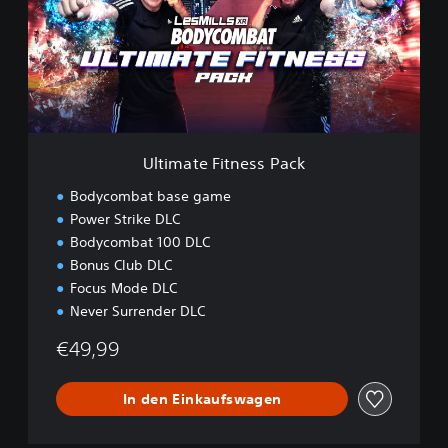
a
t
e
F
i
t
n
e
Ultimate Fitness Pack
s
s
Bodycombat base game
P
Power Strike DLC
a
Bodycombat 100 DLC
c
k
Bonus Club DLC
Focus Mode DLC
Never Surrender DLC
€49,99
In den Einkaufswagen