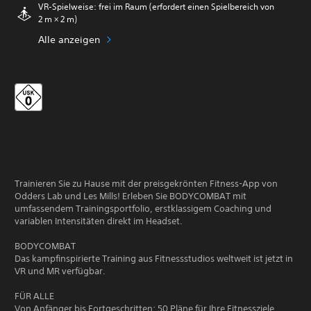
VR-Spielweise: frei im Raum (erfordert einen Spielbereich von
2 m × 2 m)
Alle anzeigen
Trainieren Sie zu Hause mit der preisgekrönten Fitness-App von
Odders Lab und Les Mills! Erleben Sie BODYCOMBAT mit
umfassendem Trainingsportfolio, erstklassigem Coaching und
variablen Intensitäten direkt im Headset.
BODYCOMBAT
Das kampfinspirierte Training aus Fitnessstudios weltweit ist jetzt in
VR und MR verfügbar.
FÜR ALLE
Von Anfänger bis Fortgeschritten: 50 Pläne für Ihre Fitnessziele.