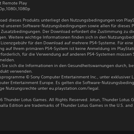
zt Remote Play
0p,1080i,1080p
oad dieses Produkts unterliegt den Nutzungsbedingungen von PlayS
nd unseren Software-Nutzungsbedingungen sowie allen für dieses P
 Zusatzbedingungen. Der Download erfordert die Zustimmung zu di
en. Weitere wichtige Informationen finden sich in den Nutzungsbe
 Lizenzgebühr für den Download auf mehrere PS4-Systeme. Für eine
g auf Ihrem primären PS4-System ist keine Anmeldung im PlayStat
rforderlich, für die Verwendung auf anderen PS4-Systemen müssen S
melden.
n Sie sich die Informationen in den Gesundheitswarnungen durch, be
odukt verwenden.
ksprogramme © Sony Computer Entertainment Inc., unter exklusiver L
uter Entertainment Europe. Es gelten die Software-Nutzungsbedin
ige Nutzungsrechte unter eu.playstation.com/legal.
6 Thunder Lotus Games. All Rights Reserved. Jotun, Thunder Lotus
halla Edition are trademarks of Thunder Lotus Games in the U.S. and 