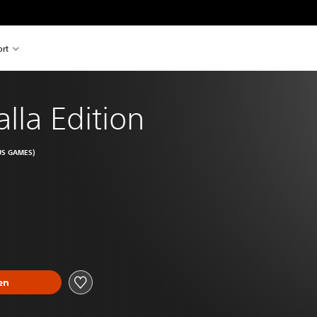
rt
alla Edition
US GAMES)
en