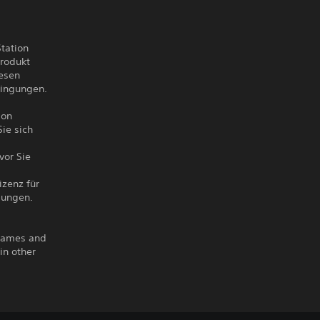
tation
rodukt
esen
dingungen.
ion
ie sich
vor Sie
izenz für
gungen.
 Games and
in other