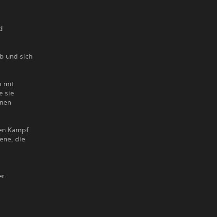
d
rb und sich
m mit
e sie
inen
ven Kampf
ene, die
er