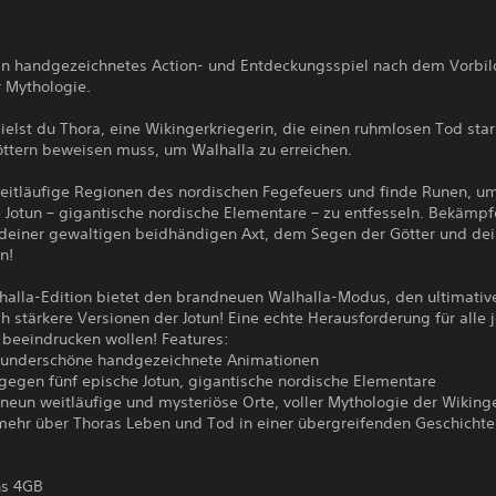
 ein handgezeichnetes Action- und Entdeckungsspiel nach dem Vorbil
r Mythologie.
pielst du Thora, eine Wikingerkriegerin, die einen ruhmlosen Tod sta
öttern beweisen muss, um Walhalla zu erreichen.
eitläufige Regionen des nordischen Fegefeuers und finde Runen, u
 Jotun – gigantische nordische Elementare – zu entfesseln. Bekämpf
t deiner gewaltigen beidhändigen Axt, dem Segen der Götter und de
n!
lhalla-Edition bietet den brandneuen Walhalla-Modus, den ultimati
 stärkere Versionen der Jotun! Eine echte Herausforderung für alle j
 beeindrucken wollen! Features:
wunderschöne handgezeichnete Animationen
gegen fünf epische Jotun, gigantische nordische Elementare
neun weitläufige und mysteriöse Orte, voller Mythologie der Wiking
 mehr über Thoras Leben und Tod in einer übergreifenden Geschichte
ns 4GB