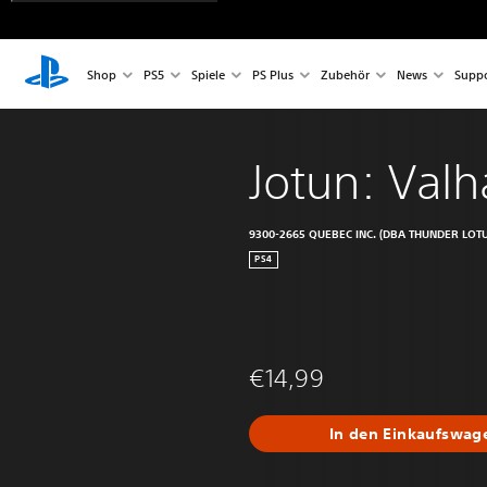
Shop
PS5
Spiele
PS Plus
Zubehör
News
Suppo
Jotun: Valh
9300-2665 QUEBEC INC. (DBA THUNDER LOT
PS4
€14,99
In den Einkaufswag