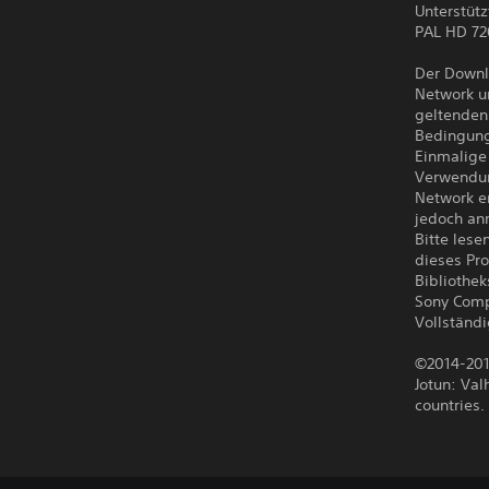
Unterstüt
PAL HD 72
Der Downl
Network u
geltenden
Bedingung
Einmalige
Verwendun
Network e
jedoch an
Bitte lese
dieses Pr
Bibliothe
Sony Comp
Vollständ
©2014-201
Jotun: Val
countries.