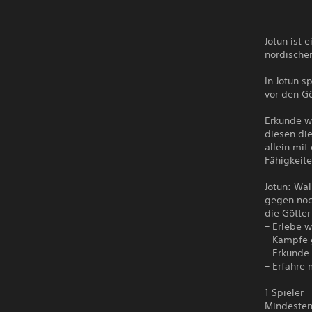
Jotun ist
nordische
In Jotun s
vor den G
Erkunde w
diesen die
allein mi
Fähigkeite
Jotun: Wa
gegen noch
die Götter
– Erlebe 
– Kämpfe 
– Erkunde 
– Erfahre
1 Spieler
Mindeste