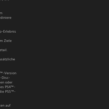
am
diniere
op-Erlebnis
mm Ziele
tail.
usätzliche
S5™-Version
™-Disc-
den oder
 des PS4™-
 die PS5™-
ten auf