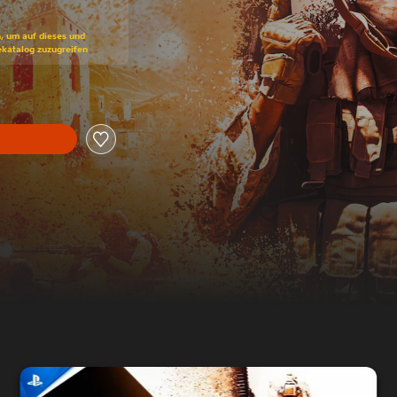
ss gegenüber dem Originalpreis von €39,99
n, um auf dieses und
ekatalog zuzugreifen