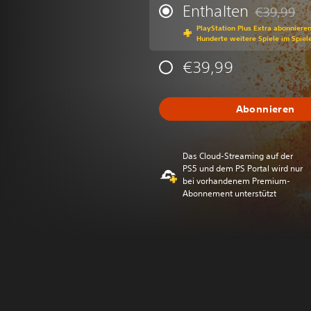
Enthalten
€39,99
Preisnachla
PlayStation Plus Extra abonniere
Hunderte weitere Spiele im Spiel
€39,99
Abonnieren
Das Cloud-Streaming auf der
PS5 und dem PS Portal wird nur
bei vorhandenem Premium-
Abonnement unterstützt