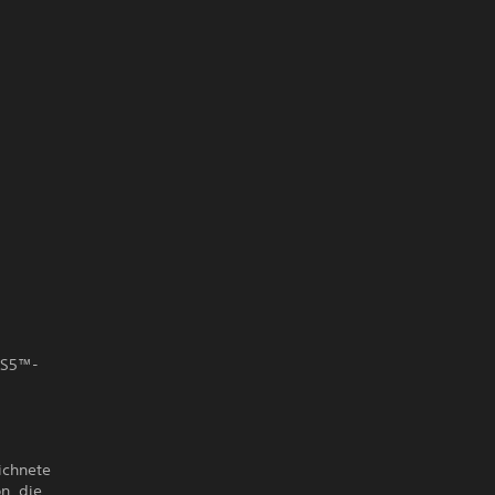
 PS5™-
ichnete
n, die