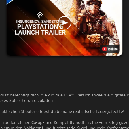
dukt berechtigt dich, die digitale PS4™-Version sowie die digitale
eses Spiels herunterzuladen.
taktischen Shooter erlebst du beinahe realistische Feuergefechte!
 in actionreichen Co-op- und Kompetitivmodi in eine vom Krieg geze
h ein in den Nahkampf und fürchte jede Kugel und jede Konfrontatio