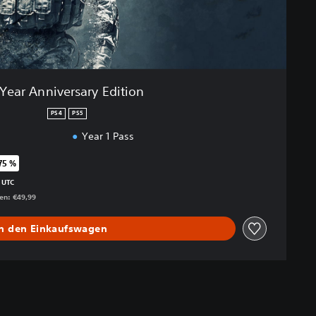
-Year Anniversary Edition
PS4
PS5
Year 1 Pass
75 %
egenüber dem Originalpreis von €49,99
 UTC
gen: €49,99
In den Einkaufswagen