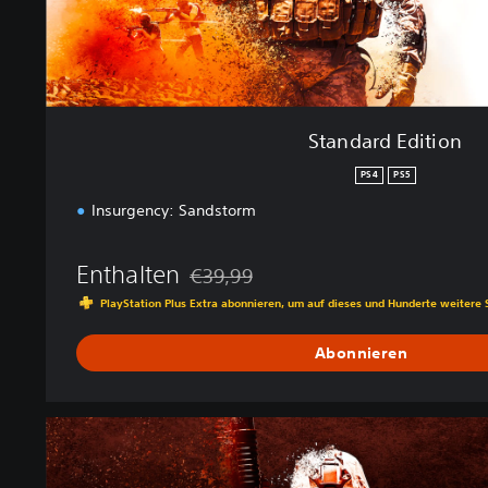
i
o
n
Standard Edition
PS4
PS5
Insurgency: Sandstorm
Enthalten
€39,99
Preisnachlass gegenüber dem Originalpre
PlayStation Plus Extra abonnieren, um auf dieses und Hunderte weitere 
Abonnieren
4
-
Y