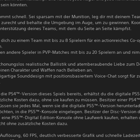
 sein könnten.
ommt schnell. Sei sparsam mit der Munition, leg dir mit deinem Te
n zurecht und behalte die Umgebung im Auge, um zu gewinnen. Koor
unterstützung deines Teams, mit dem du Seite an Seite kämpfst.
 dich zu einem Team mit bis zu 8 Spielern für ein actionreiches Co-
.
gen andere Spieler in PVP-Matches mit bis zu 20 Spielern an und ni
chonungslos realistische Ballistik und atemberaubende Liebe zum De
einen Charakter und Waffen nach Belieben an.
igartige Sounddesign mit positionsbasiertem Voice-Chat sorgt für z
.
 die PS4™-Version dieses Spiels bereits, erhältst du die digitale P
tzliche Kosten dazu, ohne sie kaufen zu müssen. Besitzer einer PS4
üssen sie jedes Mal, wenn sie die digitale PS5™-Version herunterla
öchten, in die PS5™-Konsole eingelegen. Besitzer der Disc-Version
e eine PS5™-Digital Edition-Konsole ohne Laufwerk kaufen, erhalten
cht ohne zusätzliche Kosten dazu.
Auflösung, 60 FPS, deutlich verbesserte Grafik und schnelle Ladezei