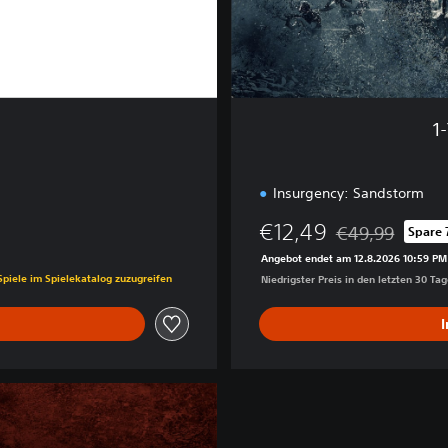
r
s
a
r
y
E
1
d
i
t
Insurgency: Sandstorm
i
o
€12,49
€49,99
Spare 
n
Preisnachlass g
Angebot endet am 12.8.2026 10:59 PM
is von €39,99
Spiele im Spielekatalog zuzugreifen
Niedrigster Preis in den letzten 30 Ta