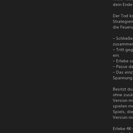
dein Ende
Der Tod k
Strategie
die Feuer
– Schließe
zusammen
– Tritt ge
ein.
– Erlebe s
– Passe d
– Das einz
Spannung
Besitzt du
ohne zusä
Version m
spielen m
Spiels, di
Version ni
Erlebe 4K-