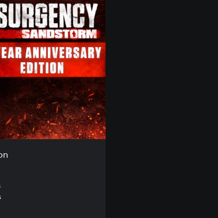
ion
s
s