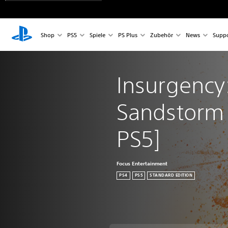
Shop
PS5
Spiele
PS Plus
Zubehör
News
Suppo
Insurgency:
Sandstorm 
PS5]
Focus Entertainment
PS4
PS5
STANDARD EDITION