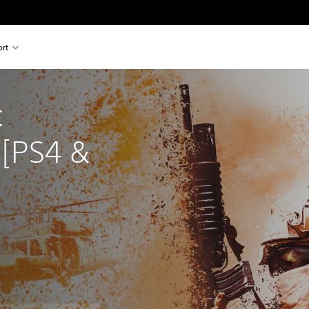
rt
 
[PS4 & 