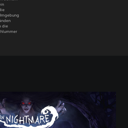
ein
die
r Umgebung
tänden
h die
Schlummer