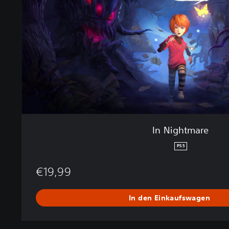
t
m
a
r
e
In Nightmare
PS5
€19,99
In den Einkaufswagen