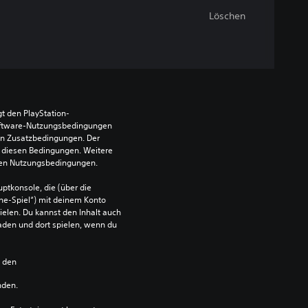
Löschen
t den PlayStation-
ftware-Nutzungsbedingungen 
en Zusatzbedingungen. Der 
diesen Bedingungen. Weitere 
 den Nutzungsbedingungen.
ptkonsole, die (über die 
ne-Spiel“) mit deinem Konto 
ielen. Du kannst den Inhalt auch 
den und dort spielen, wenn du 
n den 
nden.