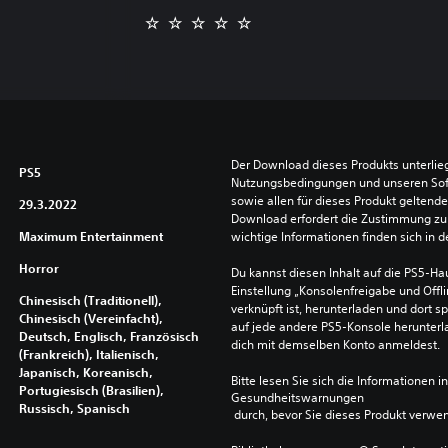
Der Download dieses Produkts unterlieg
PS5
Nutzungsbedingungen und unseren So
sowie allen für dieses Produkt geltend
29.3.2022
Download erfordert die Zustimmung zu 
Maximum Entertainment
wichtige Informationen finden sich in
Horror
Du kannst diesen Inhalt auf die PS5-Hau
Einstellung „Konsolenfreigabe und Offli
Chinesisch (Traditionell),
verknüpft ist, herunterladen und dort sp
Chinesisch (Vereinfacht),
auf jede andere PS5-Konsole herunterla
Deutsch, Englisch, Französisch
dich mit demselben Konto anmeldest.
(Frankreich), Italienisch,
Japanisch, Koreanisch,
Bitte lesen Sie sich die Informationen i
Portugiesisch (Brasilien),
Gesundheitswarnungen
Russisch, Spanisch
 durch, bevor Sie dieses Produkt verwe