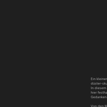
Ein kleine
düster-sku
In diesem
hier festh
Gedanken 
Von den M