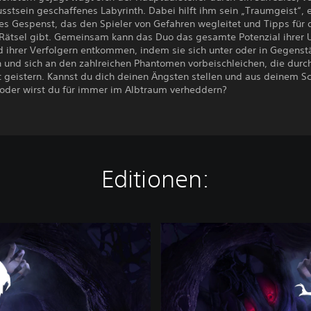
stsein geschaffenes Labyrinth. Dabei hilft ihm sein „Traumgeist“, 
es Gespenst, das den Spieler von Gefahren wegleitet und Tipps für 
n Rätsel gibt. Gemeinsam kann das Duo das gesamte Potenzial ihre
d ihrer Verfolgern entkommen, indem sie sich unter oder in Gegens
n und sich an den zahlreichen Phantomen vorbeischleichen, die durc
 geistern. Kannst du dich deinen Ängsten stellen und aus deinem 
oder wirst du für immer im Albtraum verheddern?
Editionen:
I
n
N
i
g
h