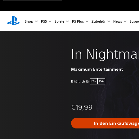
Shop
PS5
Spiele
PS Plus
Zubehör
News
Suppo
In Nightma
Maximum Entertainment
Erhältlich für
PS5
PS4
€19,99
In den Einkaufswag