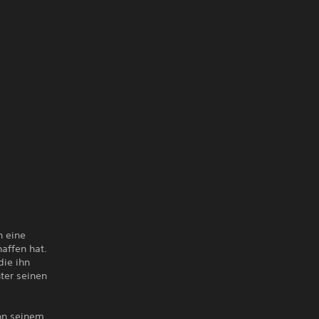
n eine
affen hat.
die ihn
ter seinen
von seinem