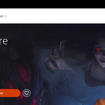
rt
re
en