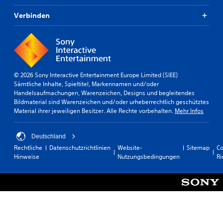
r
d
Verbinden
S
i
p
e
i
E
e
m
l
p
w
f
© 2026 Sony Interactive Entertainment Europe Limited (SIEE)
i
i
Sämtliche Inhalte, Spieltitel, Markennamen und/oder
r
n
Handelsaufmachungen, Warenzeichen, Designs und begleitendes
d
d
Bildmaterial sind Warenzeichen und/oder urheberrechtlich geschütztes
l
p
Material ihrer jeweiligen Besitzer. Alle Rechte vorbehalten.
Mehr Infos
i
a
c
u
h
s
Deutschland
k
i
Rechtliche
Datenschutzrichtlinien
Website-
Sitemap
Co
e
e
Hinweise
Nutzungsbedingungen
Ri
i
r
t
t
d
e
D
r
u
S
k
t
a
i