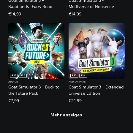
Goat Simulator 3 –
Goat Simulator 3 -
Baadlands: Furry Road
Multiverse of Nonsense
€14,99
€14,99
PS5
PS4
PS5
PS4
ADD-ON
ADD-ON-PAKET
Goat Simulator 3 – Buck to
Goat Simulator 3 – Extended
the Future Pack
Universe Edition
€7,99
€24,99
Mehr anzeigen