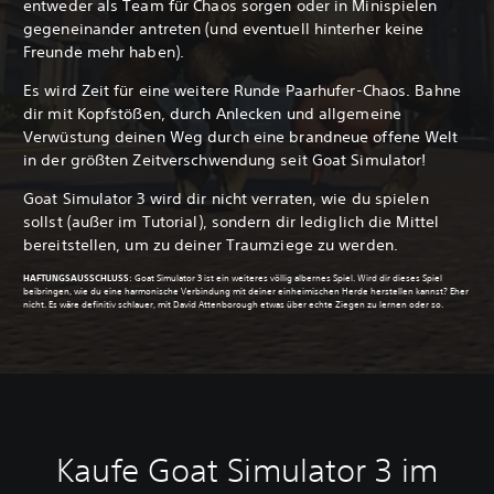
entweder als Team für Chaos sorgen oder in Minispielen
gegeneinander antreten (und eventuell hinterher keine
Freunde mehr haben).
Es wird Zeit für eine weitere Runde Paarhufer-Chaos. Bahne
dir mit Kopfstößen, durch Anlecken und allgemeine
Verwüstung deinen Weg durch eine brandneue offene Welt
in der größten Zeitverschwendung seit Goat Simulator!
Goat Simulator 3 wird dir nicht verraten, wie du spielen
sollst (außer im Tutorial), sondern dir lediglich die Mittel
bereitstellen, um zu deiner Traumziege zu werden.
HAFTUNGSAUSSCHLUSS
:
Goat Simulator 3 ist ein weiteres völlig albernes Spiel. Wird dir dieses Spiel
beibringen, wie du eine harmonische Verbindung mit deiner einheimischen Herde herstellen kannst? Eher
nicht. Es wäre definitiv schlauer, mit David Attenborough etwas über echte Ziegen zu lernen oder so.
Kaufe Goat Simulator 3 im