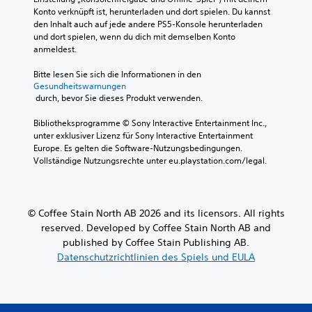
k
e
k
Konto verknüpft ist, herunterladen und dort spielen. Du kannst 
e
H
a
den Inhalt auch auf jede andere PS5-Konsole herunterladen 
m
a
n
und dort spielen, wenn du dich mit demselben Konto 
u
p
n
anmeldest.
p
f
s
t
i
t
Bitte lesen Sie sich die Informationen in den 
s
Gesundheitswarnungen
A
n
t
 durch, bevor Sie dieses Produkt verwenden.
n
d
o
l
l
r
Bibliotheksprogramme © Sony Interactive Entertainment Inc., 
e
i
y
unter exklusiver Lizenz für Sony Interactive Entertainment 
i
c
u
Europe. Es gelten die Software-Nutzungsbedingungen. 
t
h
n
Vollständige Nutzungsrechte unter eu.playstation.com/legal.
u
d
k
n
d
e
g
i
i
e
e
n
t
© Coffee Stain North AB 2026 and its licensors. All rights
w
f
(
reserved. Developed by Coffee Stain North AB and
i
ü
e
published by Coffee Stain Publishing AB.
c
r
i
Datenschutzrichtlinien des Spiels und EULA
h
d
n
t
a
f
i
s
g
a
G
s
c