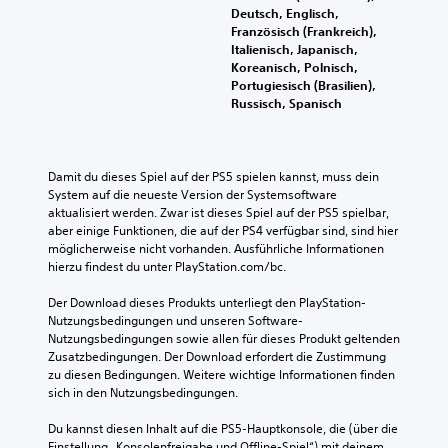
n
e
e
Deutsch, Englisch,
n
l
n
Französisch (Frankreich),
u
a
t
Italienisch, Japanisch,
t
h
n
Koreanisch, Polnisch,
z
ä
l
Portugiesisch (Brasilien),
e
l
e
Russisch, Spanisch
n
t
i
.
U
t
n
u
t
A
Damit du dieses Spiel auf der PS5 spielen kannst, muss dein 
n
e
n
System auf die neueste Version der Systemsoftware 
g
r
aktualisiert werden. Zwar ist dieses Spiel auf der PS5 spielbar, 
p
s
t
aber einige Funktionen, die auf der PS4 verfügbar sind, sind hier 
a
i
ü
möglicherweise nicht vorhanden. Ausführliche Informationen 
s
t
b
hierzu findest du unter PlayStation.com/bc.
s
e
e
b
l
Der Download dieses Produkts unterliegt den PlayStation-
r
a
n
Nutzungsbedingungen und unseren Software-
s
u
r
Nutzungsbedingungen sowie allen für dieses Produkt geltenden 
i
r
e
Zusatzbedingungen. Der Download erfordert die Zustimmung 
c
f
S
zu diesen Bedingungen. Weitere wichtige Informationen finden 
h
ü
sich in den Nutzungsbedingungen.
t
t
r
i
d
D
Du kannst diesen Inhalt auf die PS5-Hauptkonsole, die (über die 
c
i
u
Einstellung „Konsolenfreigabe und Offline-Spiel“) mit deinem 