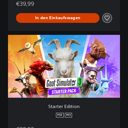
€39,99
In den Einkaufswagen
S
t
a
r
t
e
r
E
d
i
t
i
o
Starter Edition
n
PS4
PS5