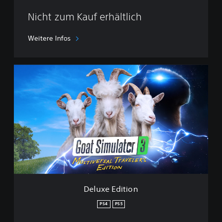
Nicht zum Kauf erhältlich
Weitere Infos
D
e
l
u
x
e
E
d
i
t
i
o
n
Deluxe Edition
PS4
PS5