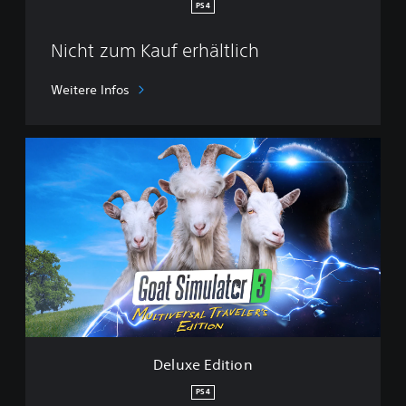
n
PS4
Nicht zum Kauf erhältlich
Weitere Infos
D
e
l
u
x
e
E
d
i
t
i
o
n
Deluxe Edition
PS4