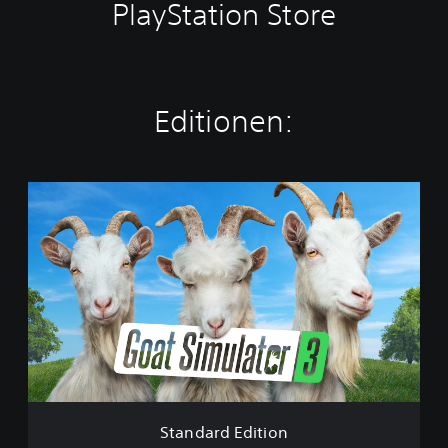
PlayStation Store
Editionen:
S
t
a
n
d
a
r
d
E
d
i
t
i
Standard Edition
o