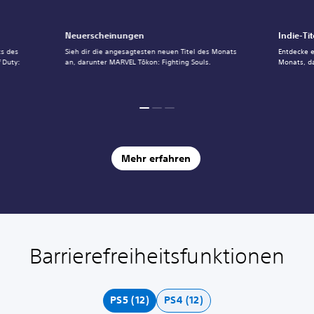
Neuerscheinungen
Indie-Tit
ts des
Sieh dir die angesagtesten neuen Titel des Monats
Entdecke e
 Duty:
an, darunter MARVEL Tōkon: Fighting Souls.
Monats, d
Mehr erfahren
Barrierefreiheitsfunktionen
L
S
A
S
a
p
n
p
u
i
p
i
t
e
a
e
PS5 (12)
PS4 (12)
s
l
s
l