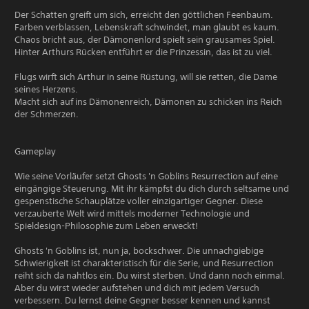
Der Schatten greift um sich, erreicht den göttlichen Feenbaum.
Farben verblassen, Lebenskraft schwindet, man glaubt es kaum.
Chaos bricht aus, der Dämonenlord spielt sein grausames Spiel.
Hinter Arthurs Rücken entführt er die Prinzessin, das ist zu viel.
Flugs wirft sich Arthur in seine Rüstung, will sie retten, die Dame
seines Herzens.
Macht sich auf ins Dämonenreich, Dämonen zu schicken ins Reich
der Schmerzen.
Gameplay
Wie seine Vorläufer setzt Ghosts 'n Goblins Resurrection auf eine
eingängige Steuerung. Mit ihr kämpfst du dich durch seltsame und
gespenstische Schauplätze voller einzigartiger Gegner. Diese
verzauberte Welt wird mittels moderner Technologie und
Spieldesign-Philosophie zum Leben erweckt!
Ghosts 'n Goblins ist, nun ja, bockschwer. Die unnachgiebige
Schwierigkeit ist charakteristisch für die Serie, und Resurrection
reiht sich da nahtlos ein. Du wirst sterben. Und dann noch einmal.
Aber du wirst wieder aufstehen und dich mit jedem Versuch
verbessern. Du lernst deine Gegner besser kennen und kannst