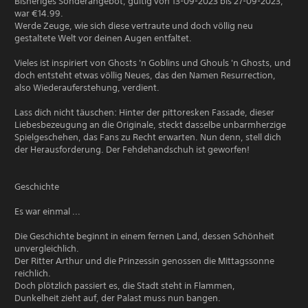
Bisheriges Sonderangebot, gültig von 13-09-2023 bis 27-09-2023,
war €14.99.
Werde Zeuge, wie sich diese vertraute und doch völlig neu
gestaltete Welt vor deinen Augen entfaltet.
Vieles ist inspiriert von Ghosts 'n Goblins und Ghouls 'n Ghosts, und
doch entsteht etwas völlig Neues, das den Namen Resurrection,
also Wiederauferstehung, verdient.
Lass dich nicht täuschen: Hinter der pittoresken Fassade, dieser
Liebesbezeugung an die Originale, steckt dasselbe unbarmherzige
Spielgeschehen, das Fans zu Recht erwarten. Nun denn, stell dich
der Herausforderung. Der Fehdehandschuh ist geworfen!
Geschichte
Es war einmal ...
Die Geschichte beginnt in einem fernen Land, dessen Schönheit
unvergleichlich.
Der Ritter Arthur und die Prinzessin genossen die Mittagssonne
reichlich.
Doch plötzlich passiert es, die Stadt steht in Flammen,
Dunkelheit zieht auf, der Palast muss nun bangen.