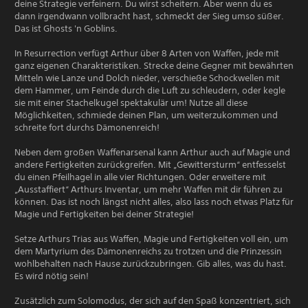
deine Strategie verfeinern. Du wirst scheitern. Aber wenn du es
dann irgendwann vollbracht hast, schmeckt der Sieg umso süßer.
Das ist Ghosts 'n Goblins.
In Resurrection verfügt Arthur über 8 Arten von Waffen, jede mit
ganz eigenen Charakteristiken. Strecke deine Gegner mit bewährten
Mitteln wie Lanze und Dolch nieder, verschieße Schockwellen mit
dem Hammer, um Feinde durch die Luft zu schleudern, oder kegle
sie mit einer Stachelkugel spektakulär um! Nutze all diese
Möglichkeiten, schmiede deinen Plan, um weiterzukommen und
schreite fort durchs Dämonenreich!
Neben dem großen Waffenarsenal kann Arthur auch auf Magie und
andere Fertigkeiten zurückgreifen. Mit „Gewittersturm“ entfesselst
du einen Pfeilhagel in alle vier Richtungen. Oder erweitere mit
„Ausstaffiert“ Arthurs Inventar, um mehr Waffen mit dir führen zu
können. Das ist noch längst nicht alles, also lass noch etwas Platz für
Magie und Fertigkeiten bei deiner Strategie!
Setze Arthurs Trias aus Waffen, Magie und Fertigkeiten voll ein, um
dem Martyrium des Dämonenreichs zu trotzen und die Prinzessin
wohlbehalten nach Hause zurückzubringen. Gib alles, was du hast.
Es wird nötig sein!
Zusätzlich zum Solomodus, der sich auf den Spaß konzentriert, sich