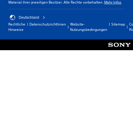
Material ihrer jeweiligen Besitzer. Alle Rechte vorbehalten.
Mehr Infos
Deutschland
Rechtliche
Datenschutzrichtlinien
Website-
Sitemap
Co
Hinweise
Nutzungsbedingungen
Ri