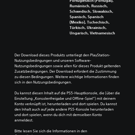
Portugiesisch (Portugal),
n
b
Rumänisch, Russisch,
s
e
Schwedisch, Slowakisch,
t
l
Spanisch, Spanisch
d
e
(Mexiko), Tschechisch,
i
g
Türkisch, Ukrainisch,
e
u
Ungarisch, Vietnamesisch
A
n
u
g
d
e
i
n
Der Download dieses Produkts unterliegt den PlayStation-
o
n
Nutzungsbedingungen und unseren Software-
a
u
Nutzungsbedingungen sowie allen für dieses Produkt geltenden 
u
t
Zusatzbedingungen. Der Download erfordert die Zustimmung 
s
z
zu diesen Bedingungen. Weitere wichtige Informationen finden 
g
e
sich in den Nutzungsbedingungen.
a
n
b
.
Du kannst diesen Inhalt auf die PS5-Hauptkonsole, die (über die 
e
Einstellung „Konsolenfreigabe und Offline-Spiel“) mit deinem 
s
Konto verknüpft ist, herunterladen und dort spielen. Du kannst 
o
den Inhalt auch auf jede andere PS5-Konsole herunterladen 
e
und dort spielen, wenn du dich mit demselben Konto 
i
anmeldest.
n
s
Bitte lesen Sie sich die Informationen in den 
t