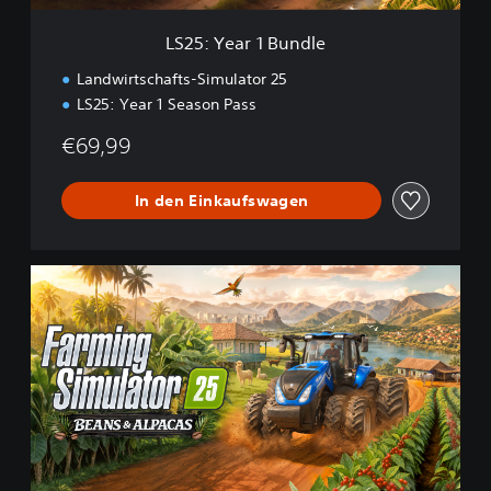
u
n
LS25: Year 1 Bundle
d
l
Landwirtschafts-Simulator 25
e
LS25: Year 1 Season Pass
€69,99
In den Einkaufswagen
L
S
2
5
:
B
e
a
n
s
&