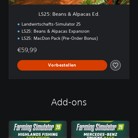
A
l
LS25: Beans & Alpacas Ed.
p
a
Landwirtschafts-Simulator 25
c
LS25: Beans & Alpacas Expansion
a
LS25: MacDon Pack (Pre-Order Bonus)
s
E
€59,99
d
.
Vorbestellen
Add-ons