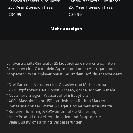
Landwirtschafts-Simulator
Landwirtschafts-Simulator
25: Year 2 Season Pass
25: Year 1 Season Pass
€34,99
€39,99
Mehr anzeigen
Landwirtschafts-Simulator 25 lädt dich zu einem entspannten
Farmleben ein.. Ob du dein Agrarimperium im Alleingang oder
kooperativ im Multiplayer baust - es ist dein Hof, du entscheidest!
* Drei Karten in Nordamerika, Ostasien und Mitteleuropa
* 25 Nutzpflanzen: Reis, Spinat, Erbsen, grüne Bohnen & mehr
* Neue Tiere: Ziegen, Wasserbüffel & Babytiere
* 400+ Maschinen von 150+ landwirtschaftlichen Marken
* Wetterereignisse (Twister & Hagel) und verbesserte Effekte
* Bodenverformung & GPS-unterstützte Steuerung
* Neue Produktionsketten, Hofläden und Bauprojekte
* Viele Quality-of-Farming-Verbesserungen