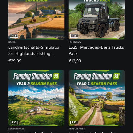
PS5
PS5
KARTE
FAHRZEUG
Landwirtschafts-Simulator
LS25: Mercedes-Benz Trucks
25: Highlands Fishing
Pack
Expansion
€29,99
€12,99
PS5
PS5
SEASON PASS
SEASON PASS