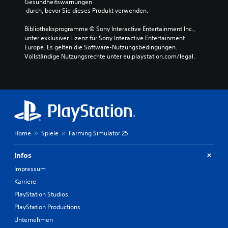
Gesundheitswarnungen
e
 durch, bevor Sie dieses Produkt verwenden.
l
l
Bibliotheksprogramme © Sony Interactive Entertainment Inc., 
e
unter exklusiver Lizenz für Sony Interactive Entertainment 
n
Europe. Es gelten die Software-Nutzungsbedingungen. 
,
Vollständige Nutzungsrechte unter eu.playstation.com/legal.
d
a
s
s
a
u
s
j
e
Home
Spiele
Farming Simulator 25
d
e
Infos
m
Impressum
L
a
Karriere
u
PlayStation Studios
t
s
PlayStation Productions
p
Unternehmen
r