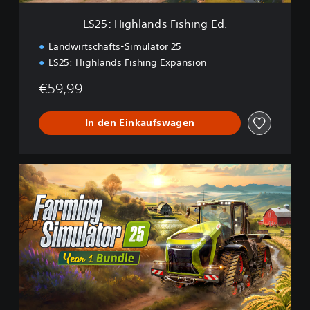
n
d
LS25: Highlands Fishing Ed.
s
F
Landwirtschafts-Simulator 25
i
LS25: Highlands Fishing Expansion
s
h
€59,99
i
n
g
In den Einkaufswagen
E
d
.
L
S
2
5
:
Y
e
a
r
1
B