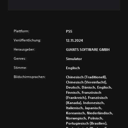
o
M
d
o
e
n
r
o
d
i
-
Plattform:
PS5
e
A
U
u
Veröffentlichung:
12.11.2024
n
d
t
Herausgeber:
GIANTS SOFTWARE GMBH
i
e
o
Genres:
Simulator
r
a
s
Stimme:
Englisch
u
t
s
ü
Bildschirmsprachen:
Chinesisch (Traditionell),
t
g
Chinesisch (Vereinfacht),
z
a
Deutsch, Dänisch, Englisch,
u
b
Finnisch, Französisch
n
e
(Frankreich), Französisch
g
(Kanada), Indonesisch,
D
f
Italienisch, Japanisch,
u
ü
Koreanisch, Niederländisch,
k
r
Norwegisch, Polnisch,
a
U
Portugiesisch (Brasilien),
n
m