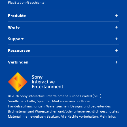
PlayStation-Geschichte
e
c
h
Produkte
e
r
Werte
d
a
s
Support
s
e
Ressourcen
l
b
Verbinden
e
S
i
g
n
a
l
© 2026 Sony Interactive Entertainment Europe Limited (SIEE)
k
Sämtliche Inhalte, Spieltitel, Markennamen und/oder
o
Handelsaufmachungen, Warenzeichen, Designs und begleitendes
m
Bildmaterial sind Warenzeichen und/oder urheberrechtlich geschütztes
m
Material ihrer jeweiligen Besitzer. Alle Rechte vorbehalten.
Mehr Infos
t
.