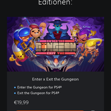
Editionen:
E
n
t
e
r
x
E
x
i
t
t
h
e
Enter x Exit the Gungeon
G
u
Enter the Gungeon for PS4®
n
Exit the Gungeon for PS4®
g
e
€19,99
o
n