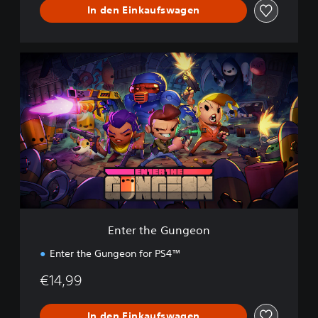
In den Einkaufswagen
E
n
t
e
r
t
h
e
G
u
n
g
e
Enter the Gungeon
o
n
Enter the Gungeon for PS4™
€14,99
In den Einkaufswagen