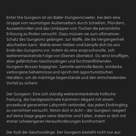
Enter the Gungeon ist ein Baller-Dungeoncrawler, bei dem eine
Gruppe von reumütigen Außenseitern durch Schießen, Plündern,
Ausweichrollen und das Umkippen von Tischen die persönliche
Erlösung zu finden versucht. Dazu müssen sie zum ultimativen
Schatz des Gungeons gelangen: zur Waffe, die die Vergangenheit
abschießen kann. Wähle einen Helden und kämpfe dich bis ans
Ende des Gungeons vor, indem du eine anspruchsvolle, sich
weiterentwickelnde Folge von Ebenen überlebst. Du wirst knuffigen,
aber gefährlichen Geschosslingen und furchteinflößenden
Gungeon-Bossen begegnen. Sammle wertvolle Beute, entdecke
verborgene Geheimnisse und sprich mit opportunistischen
Händlern, um dir mächtige Gegenstände und den entscheidenden
Vorteil zu sichern.
Der Gungeon: Eine sich ständig weiterentwickelnde höllische
Festung, die handgezeichnete Kammern elegant mit einem
prozedural generierten Labyrinth verbindet, das jeden Eindringling
zu vernichten versucht. Nimm dich in Acht – der Gungeon reagiert
auf deine Siege gegen seine Wächter und Fallen, indem er dich mit
immer schwierigeren Herausforderungen konfrontiert!
Der Kult der Geschosslinge: Der Gungeon besteht nicht nur aus