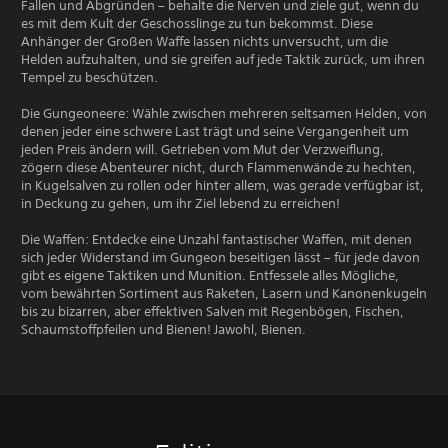
Fallen und Abgründen – behalte die Nerven und ziele gut, wenn du
es mit dem Kult der Geschosslinge zu tun bekommst. Diese
Anhänger der Großen Waffe lassen nichts unversucht, um die
Helden aufzuhalten, und sie greifen auf jede Taktik zurück, um ihren
Tempel zu beschützen.
Die Gungeoneere: Wähle zwischen mehreren seltsamen Helden, von
denen jeder eine schwere Last trägt und seine Vergangenheit um
jeden Preis ändern will. Getrieben vom Mut der Verzweiflung,
zögern diese Abenteurer nicht, durch Flammenwände zu hechten,
in Kugelsalven zu rollen oder hinter allem, was gerade verfügbar ist,
in Deckung zu gehen, um ihr Ziel lebend zu erreichen!
Die Waffen: Entdecke eine Unzahl fantastischer Waffen, mit denen
sich jeder Widerstand im Gungeon beseitigen lässt – für jede davon
gibt es eigene Taktiken und Munition. Entfessele alles Mögliche,
vom bewährten Sortiment aus Raketen, Lasern und Kanonenkugeln
bis zu bizarren, aber effektiven Salven mit Regenbögen, Fischen,
Schaumstoffpfeilen und Bienen! Jawohl, Bienen.