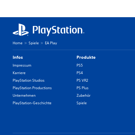
Home
Spiele
EA Play
Infos
Produkte
Impressum
PS5
Karriere
PS4
PlayStation Studios
PS VR2
PlayStation Productions
PS Plus
Unternehmen
Zubehör
PlayStation-Geschichte
Spiele