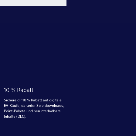
10 % Rabatt
Sichere dir 10 % Rabatt auf digitale
EA-Käufe, darunter Spieldownloads,
Point-Pakete und herunterladbare
Inhalte (DLC).