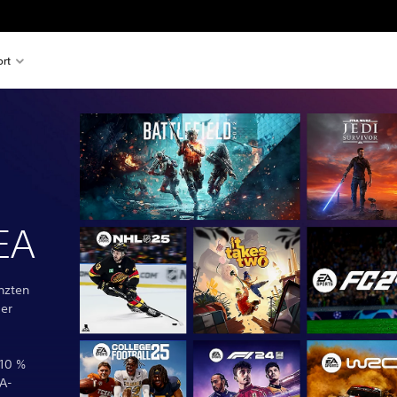
rt
e
EA
nzten
er
10 %
EA-