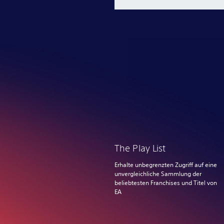
The Play List
Erhalte unbegrenzten Zugriff auf eine
unvergleichliche Sammlung der
beliebtesten Franchises und Titel von
EA