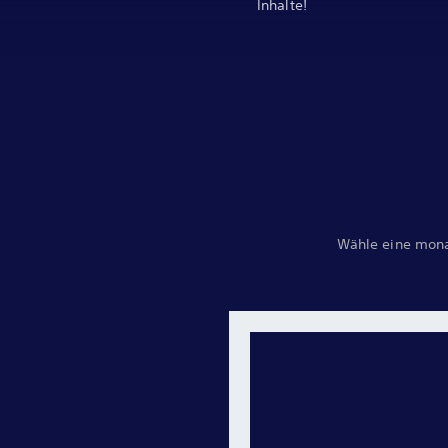
Inhalte!
Wähle eine mona