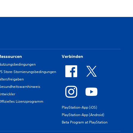
Ressourcen
Verbinden
Nutzungsbedingungen
PS Store-Stornierungsbedingungen
Altersfreigaben
Gesundheitswarnhinweis
Entwickler
Offizielles Lizenzprogramm
PlayStation-App (iOS)
PlayStation-App (Android)
Beta Program at PlayStation