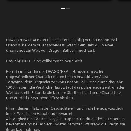
DRAGON BALL XENOVERSE 3 bietet ein völlig neues Dragon-Ball-
Erlebnis, bei dem du entscheidest, was für ein Held du in einer
unerkundeten Welt von Dragon Ball sein möchtest.
Das Jahr 1000 – eine vollkommen neue Welt
Betritt ein brandneues DRAGON-BALL-Universum voller
ungewöhnlicher Charaktere, zum Leben erweckt von Akira
Toriyama, dem Originalautor von Dragon Ball. Reise durch das Jahr
1000, in dem die Westliche Hauptstadt das pulsierende Zentrum der
Welt darstellt. Erkunde die belebte Stadt, triff auf neue Charaktere
und entdecke spannende Geschichten.
Nimm deinen Platz in der Geschichte ein und finde heraus, was dich
in der Westlichen Hauptstadt erwartet.
Als Mitglied des Großen Saiyajin-Trupps wirst du an der Seite bereits
bekannter und neuer Verbündeter kämpfen, während die Ereignisse
ihren Lauf nehmen.