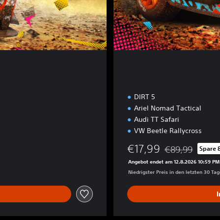
o
n
DIRT 5
Ariel Nomad Tactical
Audi TT Safari
VW Beetle Rallycross
€17,99
€89,99
Spare 
Preisnachlass ge
Angebot endet am 12.8.2026 10:59 PM
Niedrigster Preis in den letzten 30 Ta