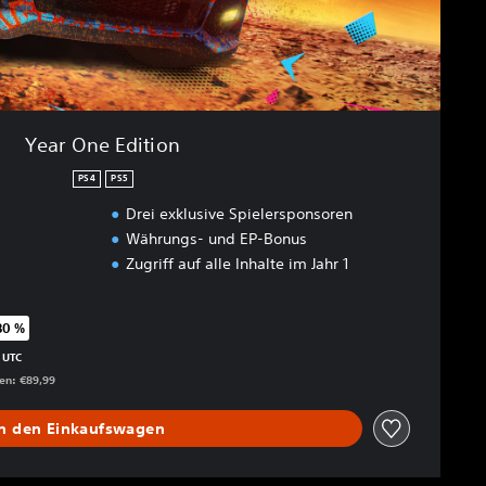
Year One Edition
PS4
PS5
Drei exklusive Spielersponsoren
Währungs- und EP-Bonus
Zugriff auf alle Inhalte im Jahr 1
80 %
genüber dem Originalpreis von €89,99
 UTC
gen: €89,99
In den Einkaufswagen