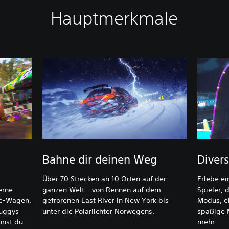
Hauptmerkmale
Bahne dir deinen Weg
Diver
Über 70 Strecken an 10 Orten auf der
Erlebe ei
erne
ganzen Welt – von Rennen auf dem
Spieler,
ye-Wagen,
gefrorenen East River in New York bis
Modus, ei
Buggys
unter die Polarlichter Norwegens.
spaßige M
nnst du
mehr