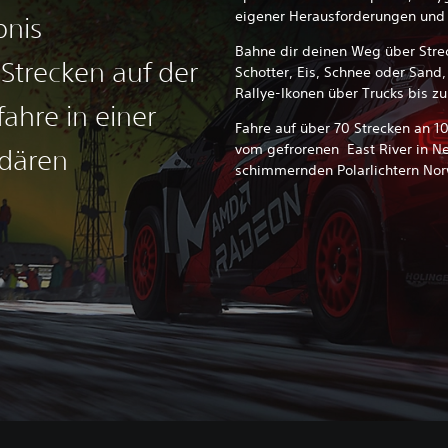
eigener Herausforderungen und
bnis
Bahne dir deinen Weg über Strec
trecken auf der
Schotter, Eis, Schnee oder Sand
Rallye-Ikonen über Trucks bis z
ahre in einer
Fahre auf über 70 Strecken an 1
vom gefrorenen East River in N
dären
schimmernden Polarlichtern No