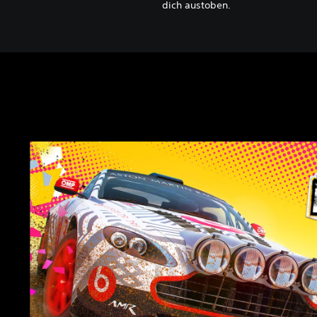
dich austoben.
D
I
R
T
5
P
S
4
&
P
S
5