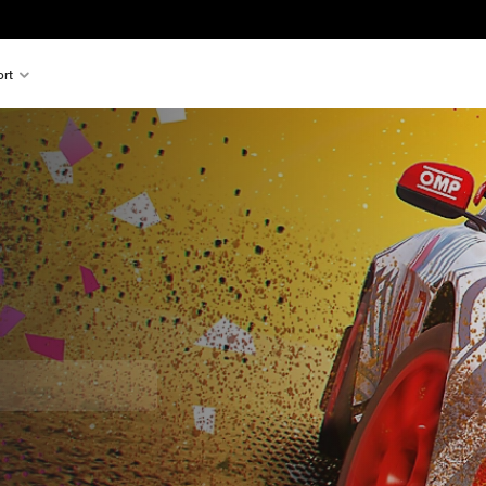
rt
ss gegenüber dem Originalpreis von €69,99