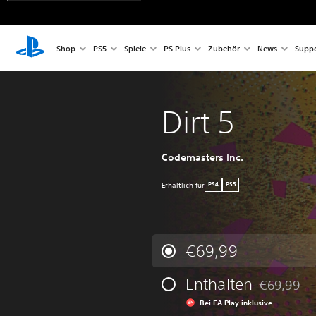
Shop
PS5
Spiele
PS Plus
Zubehör
News
Suppo
Dirt 5
Codemasters Inc.
Erhältlich für
PS4
PS5
€69,99
Enthalten
€69,99
Preisnachla
Bei EA Play inklusive