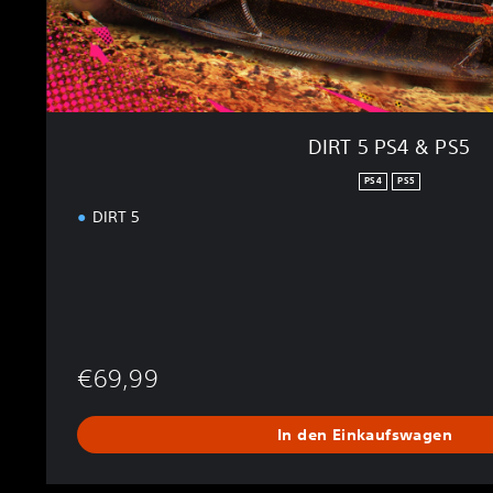
DIRT 5 PS4 & PS5
PS4
PS5
DIRT 5
€69,99
In den Einkaufswagen