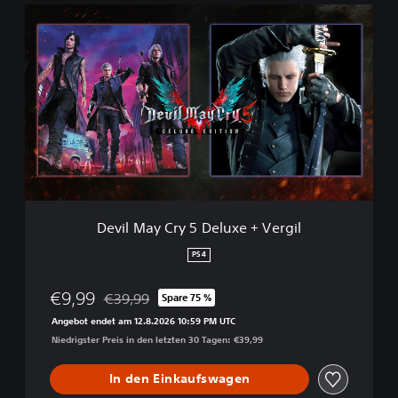
D
e
v
i
l
M
a
y
C
r
y
5
D
Devil May Cry 5 Deluxe + Vergil
e
l
PS4
u
x
€9,99
€39,99
Spare 75 %
e
Preisnachlass gegenüber dem Originalpreis von €
+
Angebot endet am 12.8.2026 10:59 PM UTC
V
Niedrigster Preis in den letzten 30 Tagen: €39,99
e
r
In den Einkaufswagen
g