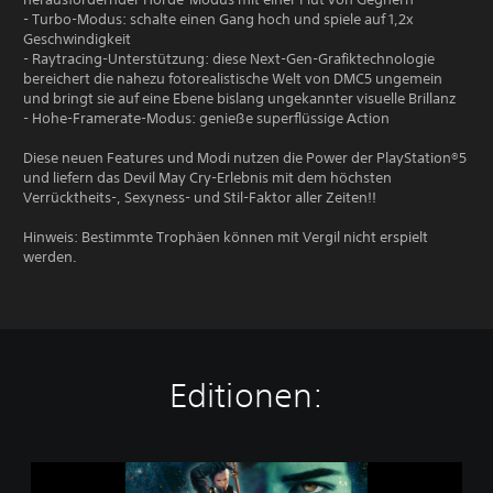
- Turbo-Modus: schalte einen Gang hoch und spiele auf 1,2x
Geschwindigkeit
- Raytracing-Unterstützung: diese Next-Gen-Grafiktechnologie
bereichert die nahezu fotorealistische Welt von DMC5 ungemein
und bringt sie auf eine Ebene bislang ungekannter visuelle Brillanz
- Hohe-Framerate-Modus: genieße superflüssige Action
Diese neuen Features und Modi nutzen die Power der PlayStation®5
und liefern das Devil May Cry-Erlebnis mit dem höchsten
Verrücktheits-, Sexyness- und Stil-Faktor aller Zeiten!!
Hinweis: Bestimmte Trophäen können mit Vergil nicht erspielt
werden.
Editionen:
D