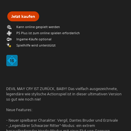
Jetzt kaufen
Kann online gespielt werden
PS Plus ist zum online spielen erforderlich
Ingame-Käufe optional
Spielhilfe wird unterstützt
DEVIL MAY CRY IST ZURÜCK, BABY! Das vielfach ausgezeichnete,
legendäre wie stylische Actionspiel ist in dieser ultimativen Version
so gut wie noch nie!
Neue Features:
- Neuer spielbarer Charakter: Vergil, Dantes Bruder und Erzrivale
- „Legendärer Schwarzer Ritter“-Modus: ein extrem
herausfordernder Horde-Modus mit einer Flut von Gegnern