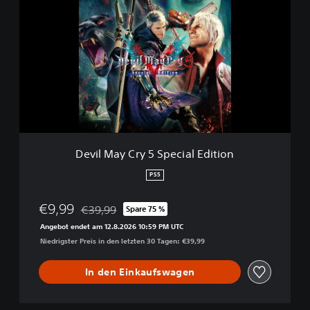
e
v
i
l
M
a
y
C
r
y
5
S
Devil May Cry 5 Special Edition
p
e
PS5
c
i
€9,99
€39,99
Spare 75 %
a
Preisnachlass gegenüber dem Originalpreis von €
l
Angebot endet am 12.8.2026 10:59 PM UTC
E
Niedrigster Preis in den letzten 30 Tagen: €39,99
d
i
In den Einkaufswagen
t
i
o