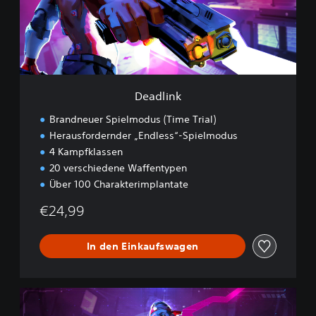
n
k
Deadlink
Brandneuer Spielmodus (Time Trial)
Herausfordernder „Endless“-Spielmodus
4 Kampfklassen
20 verschiedene Waffentypen
Über 100 Charakterimplantate
€24,99
In den Einkaufswagen
D
e