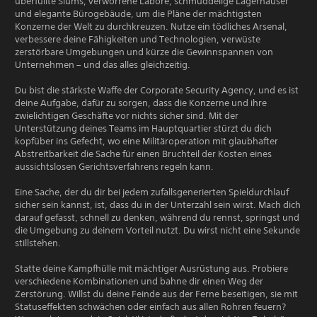
überfüllte Slums, verworrene Labore, schmuddelige Lagerhäuser
und elegante Bürogebäude, um die Pläne der mächtigsten
Konzerne der Welt zu durchkreuzen. Nutze ein tödliches Arsenal,
verbessere deine Fähigkeiten und Technologien, verwüste
zerstörbare Umgebungen und kürze die Gewinnspannen von
Unternehmen – und das alles gleichzeitig.
Du bist die stärkste Waffe der Corporate Security Agency, und es ist
deine Aufgabe, dafür zu sorgen, dass die Konzerne und ihre
zwielichtigen Geschäfte vor nichts sicher sind. Mit der
Unterstützung deines Teams im Hauptquartier stürzt du dich
kopfüber ins Gefecht, wo eine Militäroperation mit glaubhafter
Abstreitbarkeit die Sache für einen Bruchteil der Kosten eines
aussichtslosen Gerichtsverfahrens regeln kann.
Eine Sache, der du dir bei jedem zufallsgenerierten Spieldurchlauf
sicher sein kannst, ist, dass du in der Unterzahl sein wirst. Mach dich
darauf gefasst, schnell zu denken, während du rennst, springst und
die Umgebung zu deinem Vorteil nutzt. Du wirst nicht eine Sekunde
stillstehen.
Statte deine Kampfhülle mit mächtiger Ausrüstung aus. Probiere
verschiedene Kombinationen und bahne dir einen Weg der
Zerstörung. Willst du deine Feinde aus der Ferne beseitigen, sie mit
Statuseffekten schwächen oder einfach aus allen Rohren feuern?