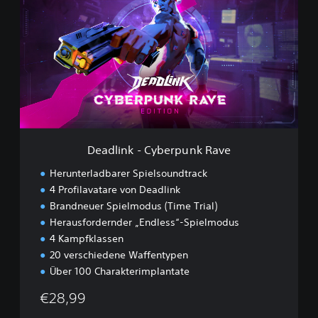
a
d
l
i
n
k
-
C
y
b
e
Deadlink - Cyberpunk Rave
r
p
Herunterladbarer Spielsoundtrack
u
4 Profilavatare von Deadlink
n
Brandneuer Spielmodus (Time Trial)
k
R
Herausfordernder „Endless“-Spielmodus
a
4 Kampfklassen
v
20 verschiedene Waffentypen
e
Über 100 Charakterimplantate
€28,99