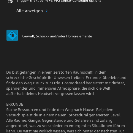
Trigger-Effekt beim PS VR2 Sense-Controller optional
Alle anzeigen
Gewalt, Schock- und/oder Horrorelemente
Du bist gefangen in einem zerstörten Raumschiff, in dem
schreckliche Geschöpfe ihr Unwesen treiben. Erkunde, überlebe und
finde den Weg zurück zur Erde. Cosmodread begeistert mit dichter,
spannender und immersiver Atmosphäre, die dich die Welt
außerhalb deines Headsets vergessen lassen wird.
ERKUNDE
Suche Ressourcen und finde den Weg nach Hause. Bei jedem
Versuch spielst du in einem neuen, prozedural generierten Level.
Alle Räume, Gänge, Gegenstände und Gefahren sind zufällig
angeordnet, was zu verschiedenen emergenten Situationen führen
kann. Du wirst nie wirklich wissen, was sich hinter der nächsten Tür