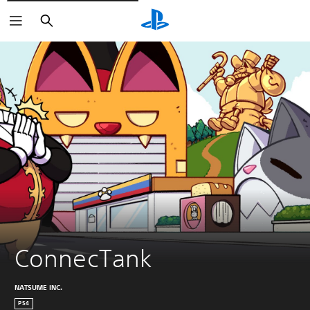
Suchen
ConnecTank
NATSUME INC.
PS4