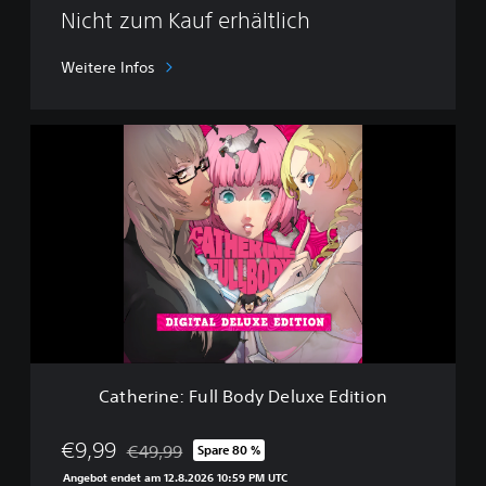
o
Nicht zum Kauf erhältlich
d
y
Weitere Infos
D
e
m
C
o
a
t
h
e
r
i
n
e
:
F
u
l
Catherine: Full Body Deluxe Edition
l
B
o
€9,99
€49,99
Spare 80 %
Preisnachlass gegenüber dem Originalpreis von €
d
Angebot endet am 12.8.2026 10:59 PM UTC
y