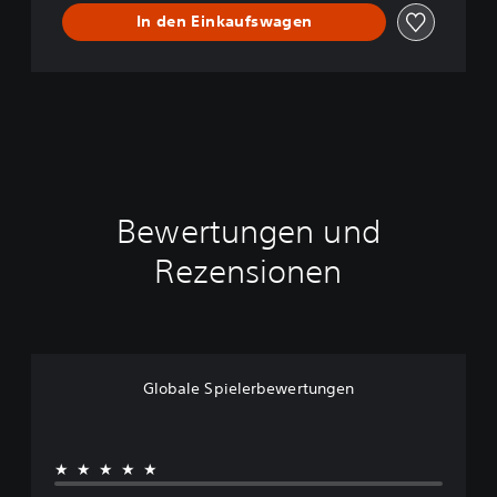
y
In den Einkaufswagen
Bewertungen und
Rezensionen
Globale Spielerbewertungen
★★★★★