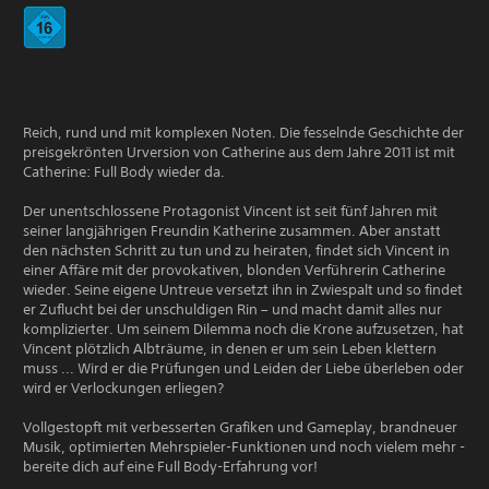
Reich, rund und mit komplexen Noten. Die fesselnde Geschichte der
preisgekrönten Urversion von Catherine aus dem Jahre 2011 ist mit
Catherine: Full Body wieder da.
Der unentschlossene Protagonist Vincent ist seit fünf Jahren mit
seiner langjährigen Freundin Katherine zusammen. Aber anstatt
den nächsten Schritt zu tun und zu heiraten, findet sich Vincent in
einer Affäre mit der provokativen, blonden Verführerin Catherine
wieder. Seine eigene Untreue versetzt ihn in Zwiespalt und so findet
er Zuflucht bei der unschuldigen Rin – und macht damit alles nur
komplizierter. Um seinem Dilemma noch die Krone aufzusetzen, hat
Vincent plötzlich Albträume, in denen er um sein Leben klettern
muss ... Wird er die Prüfungen und Leiden der Liebe überleben oder
wird er Verlockungen erliegen?
Vollgestopft mit verbesserten Grafiken und Gameplay, brandneuer
Musik, optimierten Mehrspieler-Funktionen und noch vielem mehr -
bereite dich auf eine Full Body-Erfahrung vor!