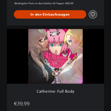
Niedrigster Preis in den letzten 30 Tagen: €49,99
D
e
l
In den Einkaufswagen
u
x
e
C
E
a
d
t
i
h
t
e
i
r
o
i
n
n
e
:
F
u
l
Catherine: Full Body
l
B
o
€39,99
d