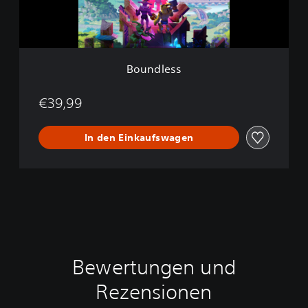
i
s
o
n
Boundless
€39,99
In den Einkaufswagen
Bewertungen und
Rezensionen