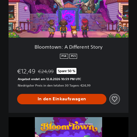
t
o
w
n
:
A
D
i
Bloomtown: A Different Story
f
f
PS4
PS5
e
r
€12,49
€24,99
Spare 50 %
e
Preisnachlass gegenüber dem Originalpreis von 
n
Angebot endet am 12.8.2026 10:59 PM UTC
t
Niedrigster Preis in den letzten 30 Tagen: €24,99
S
t
In den Einkaufswagen
o
r
y
B
l
o