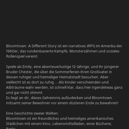
Bloomtown: A Different Story ist ein narratives JRPG im Amerika der
1960er, das rundenbasierte Kämpfe, Monsterzähmen und soziales
Rollenspiel vereint.
Spiele als Emily, eine abenteuerlustige 12-Jährige, und ihr jüngerer
Bruder Chester, die über die Sommerferien ihren Großvater in
dessen ruhiger und heimeliger Heimatstadt besuchen. Aber
vielleicht ist es dort zu ruhig … Als Kinder verschwinden und
Albträume wahr werden, ist schnell klar, dass hier irgendetwas ganz
und gar nicht stimmt.
Es liegt an dir, dieses Geheimnis aufzudecken und Bloomtown
mitsamt seiner Bewohner vor einem düsteren Ende zu bewahren!
Eine Geschichte zweier Welten:
Bloomtown ist ein freundliches und heimeliges amerikanisches
Städtchen mit einem Kino, Lebensmittelläden, einer Bücherei,
Parks …