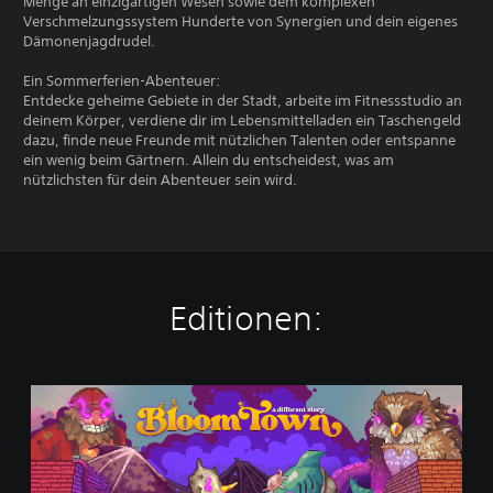
Menge an einzigartigen Wesen sowie dem komplexen
Verschmelzungssystem Hunderte von Synergien und dein eigenes
Dämonenjagdrudel.
Ein Sommerferien-Abenteuer:
Entdecke geheime Gebiete in der Stadt, arbeite im Fitnessstudio an
deinem Körper, verdiene dir im Lebensmittelladen ein Taschengeld
dazu, finde neue Freunde mit nützlichen Talenten oder entspanne
ein wenig beim Gärtnern. Allein du entscheidest, was am
nützlichsten für dein Abenteuer sein wird.
Editionen:
B
l
o
o
m