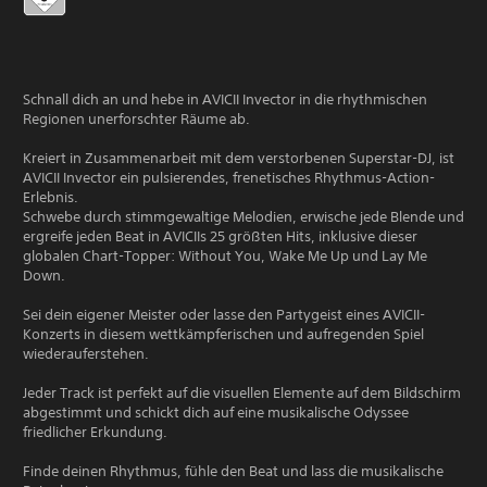
Schnall dich an und hebe in AVICII Invector in die rhythmischen
Regionen unerforschter Räume ab.
Kreiert in Zusammenarbeit mit dem verstorbenen Superstar-DJ, ist
AVICII Invector ein pulsierendes, frenetisches Rhythmus-Action-
Erlebnis.
Schwebe durch stimmgewaltige Melodien, erwische jede Blende und
ergreife jeden Beat in AVICIIs 25 größten Hits, inklusive dieser
globalen Chart-Topper: Without You, Wake Me Up und Lay Me
Down.
Sei dein eigener Meister oder lasse den Partygeist eines AVICII-
Konzerts in diesem wettkämpferischen und aufregenden Spiel
wiederauferstehen.
Jeder Track ist perfekt auf die visuellen Elemente auf dem Bildschirm
abgestimmt und schickt dich auf eine musikalische Odyssee
friedlicher Erkundung.
Finde deinen Rhythmus, fühle den Beat und lass die musikalische