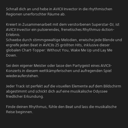
Schnall dich an und hebe in AVICII Invector in die rhythmischen
Regionen unerforschter Räume ab.
Kreiert in Zusammenarbeit mit dem verstorbenen Superstar-DJ, ist
AVICII Invector ein pulsierendes, frenetisches Rhythmus-Action-
Erlebnis.
Schwebe durch stimmgewaltige Melodien, erwische jede Blende und
ergreife jeden Beat in AVICIIs 25 größten Hits, inklusive dieser
globalen Chart-Topper: Without You, Wake Me Up und Lay Me
Down.
Sei dein eigener Meister oder lasse den Partygeist eines AVICII-
Konzerts in diesem wettkämpferischen und aufregenden Spiel
wiederauferstehen.
Jeder Track ist perfekt auf die visuellen Elemente auf dem Bildschirm
abgestimmt und schickt dich auf eine musikalische Odyssee
friedlicher Erkundung.
Finde deinen Rhythmus, fühle den Beat und lass die musikalische
Reise beginnen.