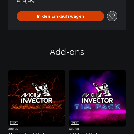
€19,99
In den Einkaufswagen
Add-ons
PS4
PS4
ADD-ON
ADD-ON