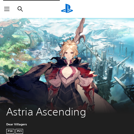
Suchen
Astria Ascending
Dear Villagers
PS4
PS5