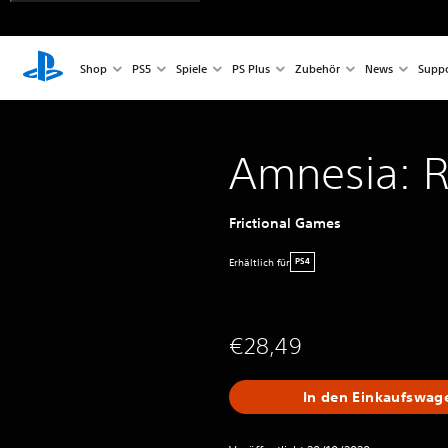
Shop
PS5
Spiele
PS Plus
Zubehör
News
Suppo
Amnesia: R
Frictional Games
Erhältlich für
PS4
€28,49
In den Einkaufswag