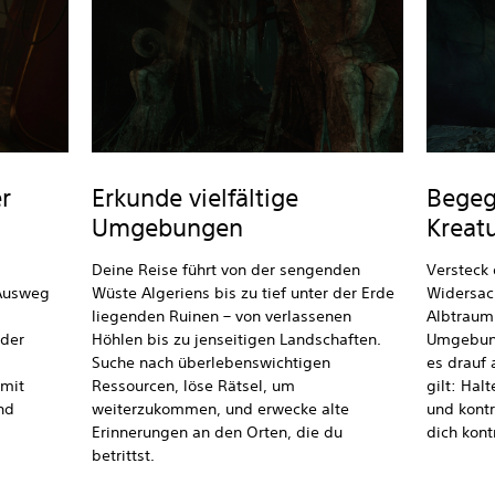
er
Erkunde vielfältige
Begeg
Umgebungen
Kreat
Deine Reise führt von der sengenden
Versteck 
 Ausweg
Wüste Algeriens bis zu tief unter der Erde
Widersach
liegenden Ruinen – von verlassenen
Albtraum
eder
Höhlen bis zu jenseitigen Landschaften.
Umgebung
Suche nach überlebenswichtigen
es drauf 
 mit
Ressourcen, löse Rätsel, um
gilt: Hal
nd
weiterzukommen, und erwecke alte
und kontr
Erinnerungen an den Orten, die du
dich kontr
betrittst.