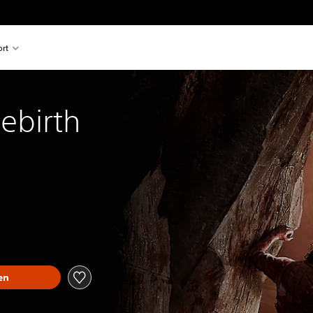
rt
ebirth
en