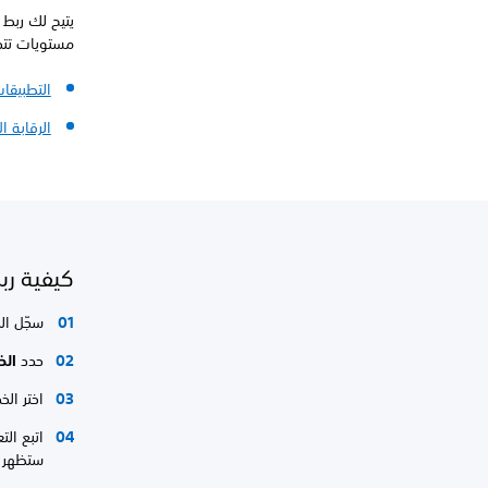
مستويات تتخطى أجهزة on®‎
التطبيقا
الرقابة ال
كيفية رب
سجّل ال
حدد
الخ
اختر ال
اتبع ال
ستظهر 