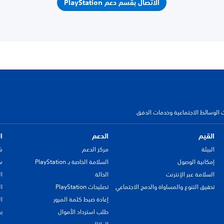
الاتصال بقسم دعم PlayStation
 الوسائط الاجتماعية وخدمات الدفق
القيم
الدعم
ا
البيئة
مركز الدعم
ش
إمكانية الوصول
السلامة الخاصة بـ PlayStation
سي
السلامة عبر الإنترنت
الحالة
ا
تحقيق التنوع والمساواة والدمج الاجتماعي
تصليحات PlayStation
ا
إعادة ضبط كلمة المرور
ا
طلب استرداد الأموال
ب