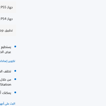
جهاز PS5: ربط الحسابات والخدمات
جهاز PS4: ربط الحسابات والخدمات
تطبيق PlayStation App: ربط الحسابات والخدمات
يستطيع ط
عرض الخد
تكوين إعدادا
تختلف ال
من خلال 
Station.
يمكنك أي
البث على أجهزة 