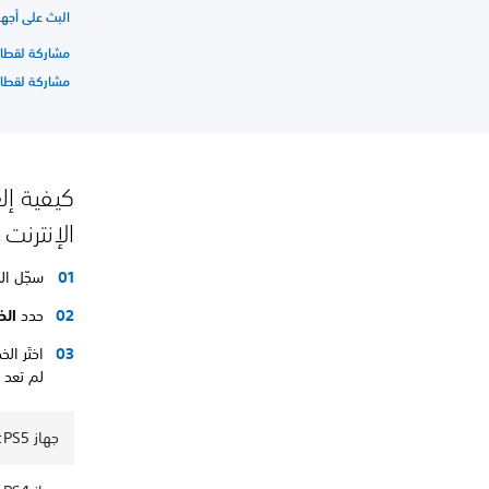
البث على أجهزة 
مشاركة لقطات 
مشاركة لقطات 
كيفية إل
الإنترنت
سجّل ال
حدد
الخ
اختَر ا
لم تعد 
جهاز PS5: إلغاء ربط حسابات الوسائط الاجتماعية وخدمات الدفق