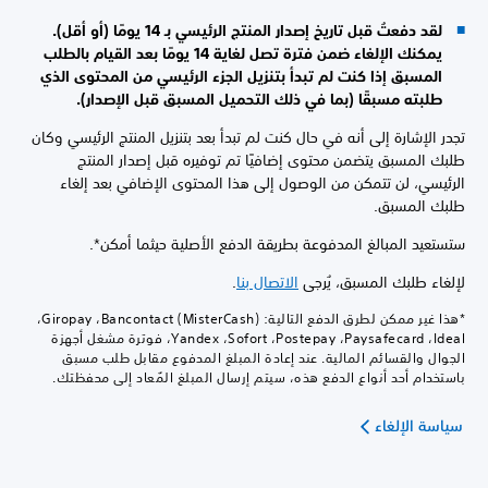
لقد دفعتُ قبل تاريخ إصدار المنتج الرئيسي بـ 14 يومًا (أو أقل).
يمكنك الإلغاء ضمن فترة تصل لغاية 14 يومًا بعد القيام بالطلب
المسبق إذا كنت لم تبدأ بتنزيل الجزء الرئيسي من المحتوى الذي
طلبته مسبقًا (بما في ذلك التحميل المسبق قبل الإصدار).
تجدر الإشارة إلى أنه في حال كنت لم تبدأ بعد بتنزيل المنتج الرئيسي وكان
طلبك المسبق يتضمن محتوى إضافيًا تم توفيره قبل إصدار المنتج
الرئيسي، لن تتمكن من الوصول إلى هذا المحتوى الإضافي بعد إلغاء
طلبك المسبق.
ستستعيد المبالغ المدفوعة بطريقة الدفع الأصلية حيثما أمكن*.
لإلغاء طلبك المسبق، يُرجى
الاتصال بنا
.
*هذا غير ممكن لطرق الدفع التالية: Bancontact (MisterCash)‎، ‏Giropay،
‏Ideal، ‏Paysafecard، ‏Postepay، ‏Sofort، ‏Yandex، فوترة مشغل أجهزة
الجوال والقسائم المالية. عند إعادة المبلغ المدفوع مقابل طلب مسبق
باستخدام أحد أنواع الدفع هذه، سيتم إرسال المبلغ المُعاد إلى محفظتك.
سياسة الإلغاء