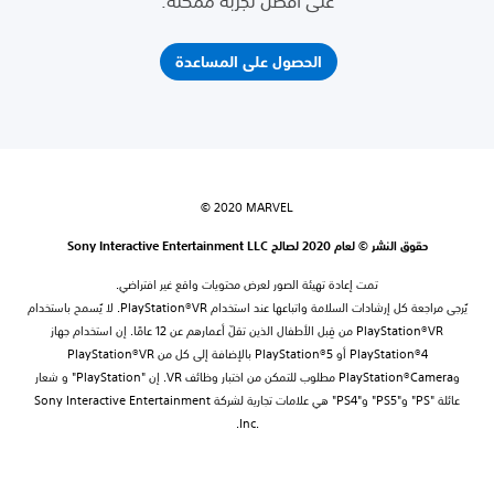
على أفضل تجربة ممكنة.
الحصول على المساعدة
‎© 2020 MARVEL
حقوق النشر © لعام 2020 لصالح Sony Interactive Entertainment LLC
تمت إعادة تهيئة الصور لعرض محتويات واقع غير افتراضي.
يُرجى مراجعة كل إرشادات السلامة واتباعها عند استخدام PlayStation®VR. لا يُسمح باستخدام
PlayStation®VR من قِبل الأطفال الذين تقلّ أعمارهم عن 12 عامًا. إن استخدام جهاز
PlayStation®4 أو PlayStation®5 بالإضافة إلى كل من PlayStation®VR
وPlayStation®Camera مطلوب للتمكن من اختبار وظائف VR. إن "PlayStation" و شعار
عائلة "PS"‏ و"PS5" و"PS4" هي علامات تجارية لشركة Sony Interactive Entertainment
Inc.‎.