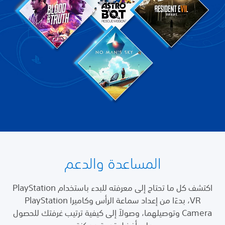
المساعدة والدعم
اكتشف كل ما تحتاج إلى معرفته للبدء باستخدام PlayStation
VR، بدءًا من إعداد سماعة الرأس وكاميرا PlayStation
Camera وتوصيلهما، وصولاً إلى كيفية ترتيب غرفتك للحصول