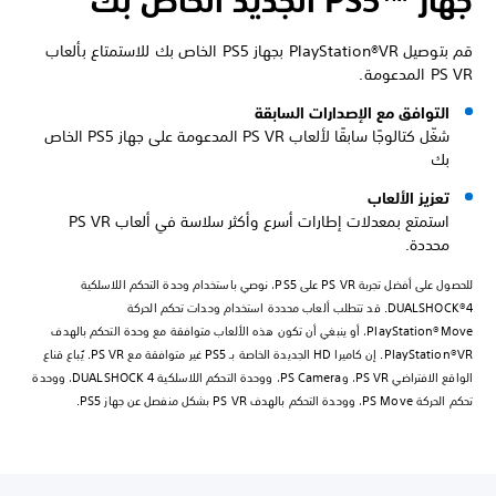
جهاز PS5™‎ الجديد الخاص بك
قم بتوصيل PlayStation®VR بجهاز PS5 الخاص بك للاستمتاع بألعاب
PS VR المدعومة.
التوافق مع الإصدارات السابقة
شغّل كتالوجًا سابقًا لألعاب PS VR المدعومة على جهاز PS5 الخاص
بك
تعزيز الألعاب
استمتع بمعدلات إطارات أسرع وأكثر سلاسة في ألعاب PS VR
محددة.
للحصول على أفضل تجربة PS VR على PS5، نوصي باستخدام وحدة التحكم اللاسلكية
DUALSHOCK®4. قد تتطلب ألعاب محددة استخدام وحدات تحكم الحركة
PlayStation®Move، أو ينبغي أن تكون هذه الألعاب متوافقة مع وحدة التحكم بالهدف
PlayStation®VR. إن كاميرا HD الجديدة الخاصة بـ PS5 غير متوافقة مع PS VR. يُباع قناع
الواقع الافتراضي PS VR، وPS Camera، ووحدة التحكم اللاسلكية DUALSHOCK 4، ووحدة
تحكم الحركة PS Move، ووحدة التحكم بالهدف PS VR بشكل منفصل عن جهاز PS5.