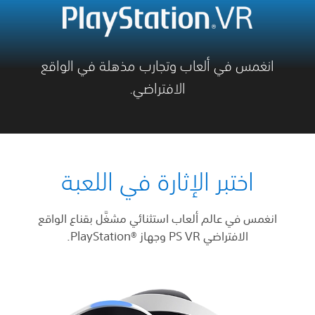
انغمس في ألعاب وتجارب مذهلة في الواقع
الافتراضي.
اختبر الإثارة في اللعبة
انغمس في عالم ألعاب استثنائي مشغَّل بقناع الواقع
الافتراضي PS VR وجهاز ®‏PlayStation.