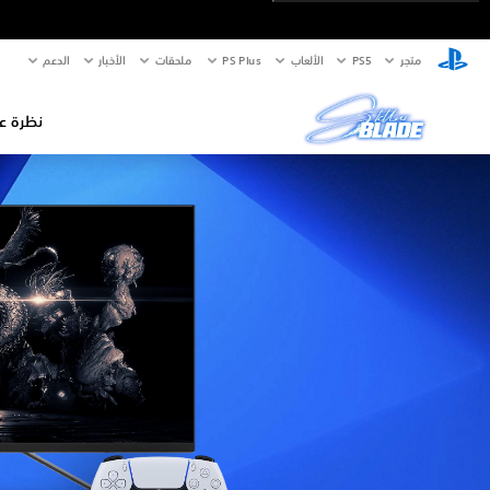
متجر
PS5‏
الألعاب
PS Plus
ملحقات
الأخبار
الدعم
نظرة ع