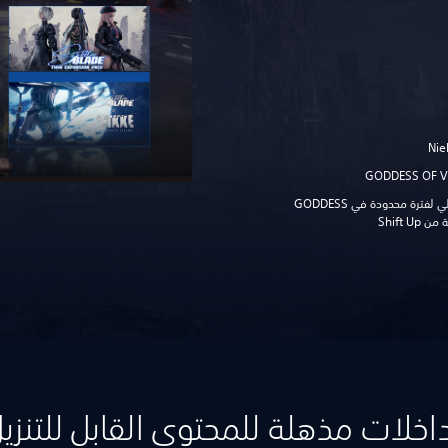
رمز زي لاسترداد عنصر Stellar Blade تجميلي لفترة محدودة في GODDESS
اخلات مذهلة للمحتوى القابل للتنزي