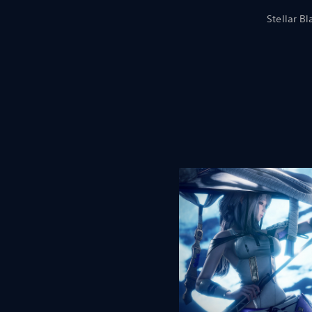
صدار الكامل توسعات المحتوى القابل للتنزيل حيث تتعاون فيها Stellar Blade