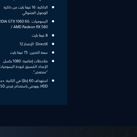
الذاكرة: 16 غيغا بايت من ذاكرة
الوصول العشوائي
الرسوميات: DIA GTX 1060 6G
/ AMD Radeon RX 580
8 غيغا بايت
DirectX: الإصدار 12
سعة التخزين: 75 غيغا بايت
ملاحظات إضافية: 1080 بكسل.
الإعداد المُسبق لجودة الرسوميات
"منخفض".
استهداف 60 إطارًا في الثانية. د
HDD، ويوصى باستخدام قرص SSD.