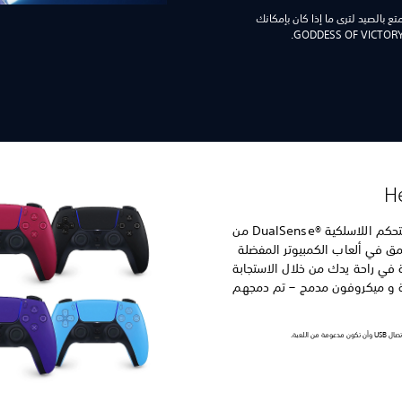
تع بالصيد لترى ما إذا كان بإمكانك
ارتقِ بألعاب الكمبيوتر باستخدام وحدة التحكم اللاسلكية ®DualSense من
مرة أعمق في ألعاب الكمبيوتر المفضلة
ة في راحة يدك من خلال الاستجابة
يكية و ميكروفون مدمج – تم دمجهم