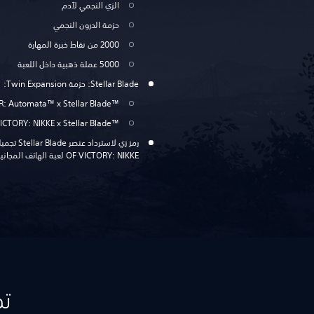
الزي النجمي لآدم
حزمة الدرون النجمي
2000 من نقاط خبرة المهارة
5000 عملة ذهبية داخل اللعبة
Stellar Blade: حزمة Twin Expansion:
™‏Stellar Blade‏ x‏ ™‏NieR: Automata
™Stellar Blade ‏x‏ GODDESS OF VICTORY: NIKKE
OF VICTORY: NIKKE لعبة الهاتف المجانية من Shift Up
تد