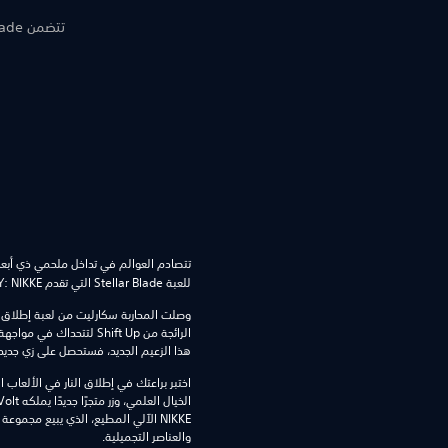
تتصادم العوالم في تداخل ملحمي ذي أبعا
للعبة Stellar Blade التي تقدم GODDESS OF VICTORY: NIKKE.‏‏
وصلت المحاربة سكارليت من لعبة إطلاق ا
الرائجة من Shift Up لتتحدا
هذا الزعيم الجديد، فستحصل على زي جديد
اختبر براعتك في إطلاق النار في الألعاب 
NIKKE الآلي المطيع، الذي يبيع مجموع
والعناصر التجميلية.