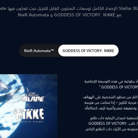
تتضمن Stellar Blade الإ
مع GODDESS OF VICTORY: NIKKE و NieR:Automata.
GODDESS OF VICTORY: NIKKE
™NieR:Automata‏
د بطولية في هذه التوسعة الإضافية
1
لنار من منظور الشخصية على الهواتف
ك في مواجهة فردية للتاريخ – إذا تمكنت من هزيمة
 وتصفيفة شعر وأغنية لإيف كمكافأة.
المصغرة لميدان الرماية ذات طابع
الخيال العلمي، وزر متجرًا جديدًا يملكه Volt، كلب GODDESS OF VICTORY:
ة متنوعة من الأزياء ذات الطابع الخاص