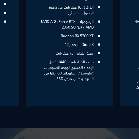
الذاكرة: 16 غيغا بايت من ذاكرة
الوصول العشوائي
NVI
الرسوميات: ‏NVIDIA GeForce RTX
2060 SUPER / AMD
Radeon RX 5700 XT
DirectX: الإصدار 12
سعة التخزين: 75 غيغا بايت
ملاحظات إضافية: 1440 بكسل.
الإعداد المُسبق لجودة الرسوميات
"متوسط". استهداف 60 إطارًا في
الثانية. يتطلب قرص SSD.
عم