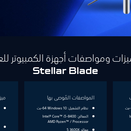
زات ومواصفات أجهزة الكمبيوتر للع
Stellar Blade
المواصفات المُوصى بها
ميز
نظام التشغيل: Windows 10‏ 64-بت
I
المعالج: Intel® Core™ i5-8400
Processor / ™‏AMD Ryzen
معالج 3600X ‏5