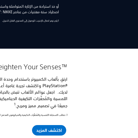
أو خذ استراحة من الإثارة المتواصلة واستم
اصطياد ستة مقتنيات من عناصر GODDESS OF VICTORY: NIKKE.
1يلزم توفر اتصال بالإنترنت للوصول إلى المحتوى القابل للتنزيل.
™Heighten Your Senses
®PlayStation واكتشف تجربة غا
لديك.‏ اجعل عوالم الألعاب تنبض بالحيا
اللمسية والمُحفِّزات التكيفية الدينام
1
جميعًا في تصميم مميز ومريح.‏
1. تتطلب الاستجابة اللمسية والمُحفِّزات التكيفية والميكروفون المدمج اتصال USB وأن تكون مدعومة من اللعبة.
اكتشف المزيد