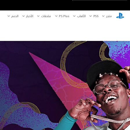
متجر
PS5‏
الألعاب
PS Plus
ملحقات
الأخبار
الدعم