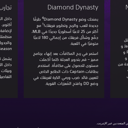
N
Diamond Dynasty
تجارب
4
داخل ال
يمنحك وضع Diamond Dynasty‏
طرقًا
1
جديدة للعب والربح وتطوير فريقك!
مع
لإضافة 
أكثر من 25 لاعبًا أسطوريًا جديدًا في MLB،
منظمتك. 
جمِّع وشكِّل فريقك من إجمالي 180 لاعبًا
ثل
متوفرًا في اللعبة.
Satchel Paige و Jackie Robinson و
season
Hank Thompson و Rube Foster و
استمر في ربح المكافآت بعد إنهاء برنامج
Buck O’N و John Donaldson و
يشمل ت
مميز – قم بتدوير العجلة كلما أكملت
واحدة من
داخل ال
مستوى للحصول على مكافأة. استخدم
وبيئات ث
بطاقات Captain ذات الطابع الخاص
التفاصيل
لتعيين قائد ضرب ورمي الكرة لفريقك في
وضع DD وافتح المُعززات القوية.