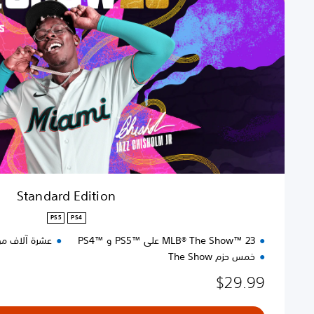
a
r
d
E
d
i
t
i
o
n
Standard Edition
PS5
PS4
MLB® The Show™ 23 على PS5™‎ و PS4™‎
عشرة آلاف من عمل
خمس حزم The Show
$29.99