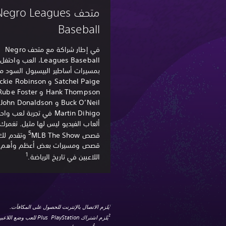
متحف egro Leagues
Baseball
في إطار شراكة مع متحف Negro
Leagues Baseball، العب واحتفل
بمسيرات أساطير البيسبول السود م
eil
Martin Dihigo في تجربة لعب 
ألعاب الفيديو ليس لها مثيل. تغمرك
5
قصص MLB The Show‏
‏ وتقدم لك
قصص ومسيرات بعض أعظم وأهم
1
اللاعبين في تاريخ الرياضة.
يلزم الاتصال بالإنترنت للحصول على المكافآت.
1
يلزم اشتراك PlayStation ‏ Plus للعب وضع اللاعبين المتعددين عبر الإنترنت.
2