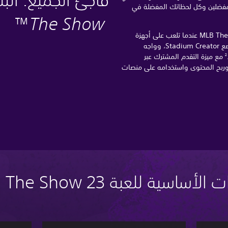
ك المفضلين وكل لحظاتك المفضلة في
™
The Show
احصل على تجربة الجيل التالي من MLB The Show عندما تلعب على أجهزة
PlayStation® 5، بما في ذلك عودة وضع Stadium Creator، وواجه
مع ميزة التقدم المشترك عبر
2
ربح المحتوى واستخدامه على منصات
الأساسية للعبة MLB The Show 23