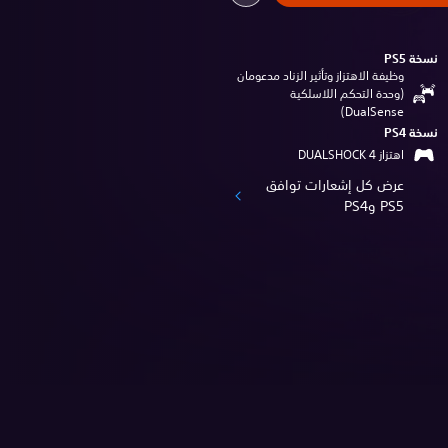
نسخة PS5‏
وظيفة الاهتزاز وتأثير الزناد مدعومان
(وحدة التحكم اللاسلكية
DualSense‏)
نسخة PS4‏
اهتزاز DUALSHOCK 4‏
عرض كل إشعارات توافق
PS5 وPS4‏