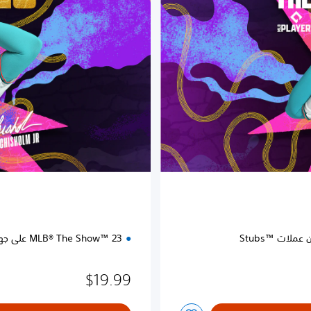
a
r
d
E
d
i
t
i
o
n
ات Stubs™‎‎
MLB® The Show™ 23 على جهاز PS4™‎
$19.99