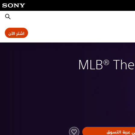
بحث
اشترِ الآن
MLB® Th
ى عربة التسوق