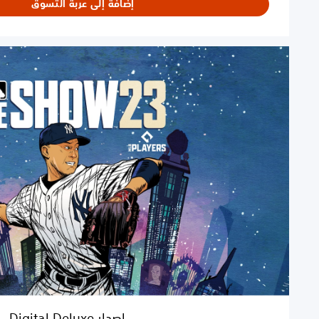
إضافة إلى عربة التسوق
إ
ص
د
ا
ر
D
i
g
i
t
a
l
D
e
l
u
x
e
إصدار Digital Deluxe