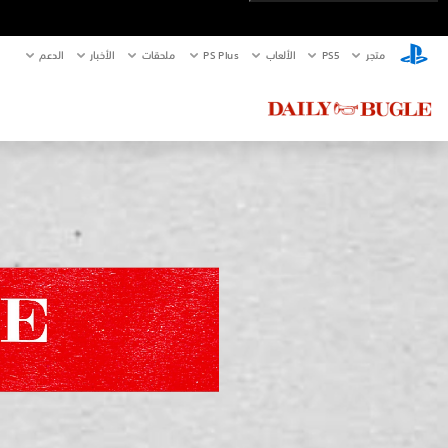
متجر
PS5‏
الألعاب
PS Plus
ملحقات
الأخبار
الدعم