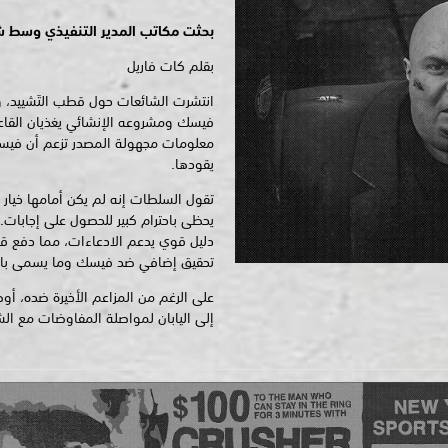
بحثت مكاتب المدير التنفيذي وسط ش
بقلم كات فاريل
انتشرت الشائعات حول قطب التَشييد،
فيسك ومشروعه الإنشائي يغذيان القاعدة
معلومات مجهولة المصدر تزعم أن فيس
يقودها.
تقول السلطات إنه لم يكن أمامها خيار 
يحظى باحترام كبير للحصول على إجابات. 
دليل قوي يدعم الادعاءات، مما دفع قس
تحقيق إضافي ضد فيسك وما يسمى بالثر
على الرغم من المزاعم الأخيرة ضده، أوض
إلى اليابان لمواصلة المفاوضات مع الشر