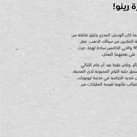
 رينو!
ينما كان الوحش المدرع يخترق قافلة من
ة الملايين من سبائك الذهب. جعل
الاثنان اللذان يتشاجران من زاوية شارع 49 والحي الخامس ساحة لهما، حيث
 على بعضهما البعض.
ائر، ولكن فقط بعد أن قام الثنائي
ق حلبة التزلج المحبوبة لدى المدينة.
ن شديد الحراسة في مدينة نيويورك،
ائب فاتورة لقيمة المليارات من