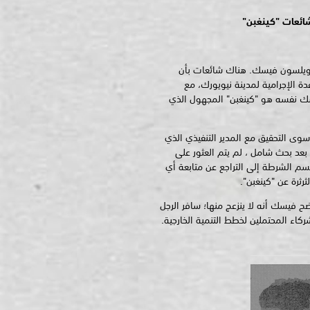
ائعات "كينغبن"
 ويلسون فيسك. هناك شائعات بأن
 الإجرامية لمدينة نيويورك، مع
ك نفسه هو "كينغبن" المجهول الذي
سوى التحقيق مع المدير التنفيذي الذي
بعد بحث شامل ، لم يتم العثور على
م الشرطة إلى التراجع عن متابعة أي
ثرة عن "كينغبن".
ح فيسك أنه لا ينزعج منها؛ سافر الرجل
كاء المحتملين لخطط التنمية الخارجية.