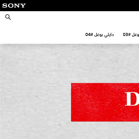
بحث
غل #03
دايلي بوغل #04