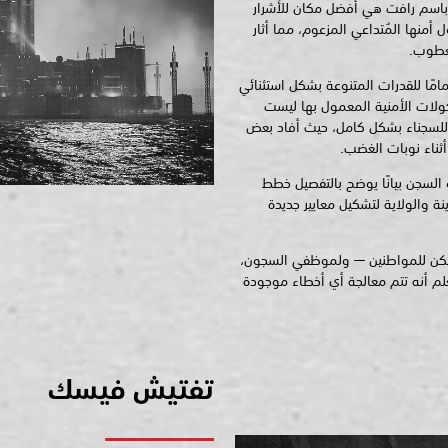
باسم رافت هي أفضل مكان للأشرار
 أمنها المُتداعي المزعوم، مما أثار
عطوب.
امًا للقدرات المتنوعة بشكل استثنائي
كولات الأمنية المعمول بها ليست
 للسجناء بشكل كامل، حيث أفاد بعض
ثناء نوبات الغضب.
السجن بيانًا يوضح بالتفصيل خطط
ة والولاية لتشكيل معايير جديدة
 يمكن للمواطنين — ولموظفي السجون،
علم أنه تتم معالجة أي أخطاء موجودة
تفتيش فيسك