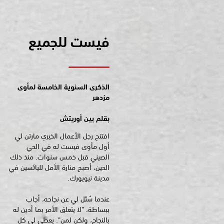
فيست للجميع
الذكرى السنوية الخامسة لمأوى
مزدهر
بقلم بين أوريتش
افتتح رجل الأعمال الخيري مارتن لي
أول مأوى فيست له في الحي
الصيني قبل خمس سنوات. منذ ذلك
الحين، أصبح منارة الأمل لليائسين في
مدينة نيويورك.
عندما سُئل لي عن نجاحه، أجاب
ببساطة، "لا يتعلق الأمر بما أدين له
بالنجاح، ولكن لمن". يعطي لي كل