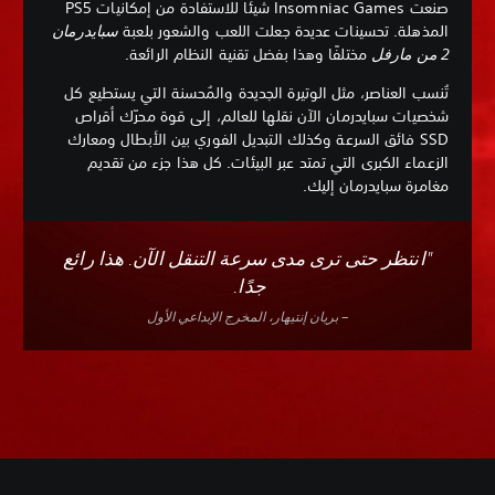
صنعت Insomniac Games شيئًا للاستفادة من إمكانيات PS5
المذهلة. تحسينات عديدة جعلت اللعب والشعور بلعبة
سبايدرمان
2 من مارفل
مختلفًا وهذا بفضل تقنية النظام الرائعة.
تُنسب العناصر، مثل الوتيرة الجديدة والمُحسنة التي يستطيع كل
شخصيات سبايدرمان الآن نقلها للعالم، إلى قوة محرّك أقراص
SSD فائق السرعة وكذلك التبديل الفوري بين الأبطال ومعارك
الزعماء الكبرى التي تمتد عبر البيئات. كل هذا جزء من تقديم
مغامرة سبايدرمان إليك.
"انتظر حتى ترى مدى سرعة التنقل الآن. هذا رائع
جدًا.
– بريان إنتيهار، المخرج الإبداعي الأول