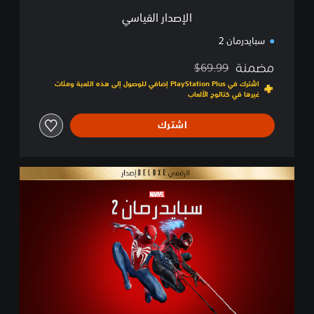
س
الإصدار القياسي
ي
سبايدرمان 2
مضمنة
$69.99
مخصوم من السعر الأصلي البالغ $69.99‏
اشترك في PlayStation Plus إضافي للوصول إلى هذه اللعبة ومئات
غيرها في كتالوج الألعاب
اشترك
إ
ص
د
ا
ر
D
e
l
u
x
e