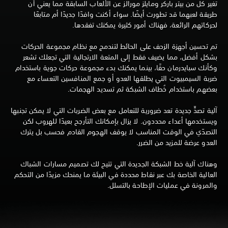
تغير كل من بيتر باركر ومايلز مورالز عن الألعاب السابقة مما يعني أن
طريقة لعبهما قد تطورت أيضًا. سواء أكنت وافدًا جديدًا أم متابعًا
لحركاتهم الرائعة، فهناك أمور كثيرة يمكنك تفقدها.
تم تحسين أجهزة الزحف على الحائط لتندمج مع نظام مجموعة الحركات
بشكل أفضل، مما يضيف فقط إلى المتعة الارتجالية التي تجعلك تشعر
وكأنك سبايدرمان حقًا، بينما يمكنك بدء مجموعة حركات جوية باستخدام
ضربة السيمبيوت التي يطلقها العدو أو جمع المنافسين التعساء مع
بعضهم باستخدام خُطاف الشبكة ثم تسديد الهجمات.
آلية تصدٍّ جديدة تعد ضرورية للتعامل مع بعض الضربات التي لا يمكن تجنبها
ويستخدمها أعداء محددون. لا يزال بإمكانك التأرجح بعيدًا للهروب لكن
التصدّي في الوقت المناسب لا يوقف الهجوم القادم فحسب بل يترك
العدو عرضة للمزيد من الضرر.
وهناك آلية خط الشبكة الجديدة التي تتيح لك تصميم مسارات الشباك
العالية الخاصة بك عبر نقاط محددة في البيئة ما يمنحك مزيدًا من التحكم
والمرونة في عمليات الإطاحة بالتسلل.