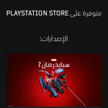
متوفرة على PLAYSTATION STORE
الإصدارات:‏
ا
ل
إ
ص
د
ا
ر
ا
ل
ق
ي
ا