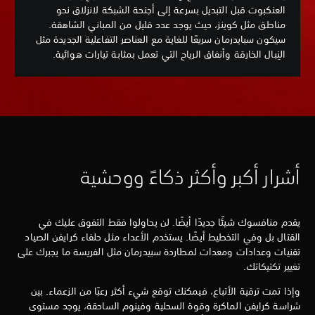
العنكبوت قبل التبديل بسرعة إلى أجنحة الشبكة لانزلاق نحو
مناطق مثل كوينز، حيث يوجد عدد قليل من المباني الشاهقة.
سيكون سبايدرمان سريعًا للغاية مع العناصر التفاعلية الجديدة مثل
النِبال الخارقة وأنفاق الرياح التي تعمل بمثابة تيارات هوائية.
أشرار أكبر وأكثر ذكاءً ووحشية
يقدم منافسوك شيئًا جديدًا أيضًا. لن يحاولوا فقط التفوق عليك في
القتال بل وفي التخطيط أيضًا. يستخدم الأعداء مثل حلفاء كرايفن الصياد
تقنيات وعدادات ومعدات لمطاردة سبيدرمان مثل الفريسة ما يجبرك على
تغيير تكتيكاتك.
وإذا تمت ترقية الأتباع، فيمكنك توقع شيء أكثر رعبًا من الزعماء. بين
شراسة كرايفن الماكرة وقوة السحلية وفينوم الساحقة، يوجد مستوى