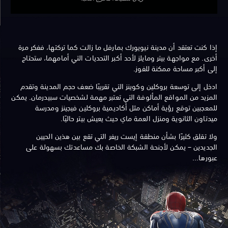
إذا كنت تعتقد أن مدينة نيويورك بمارفل ما زالت كما تركتها، ففكر مرة
أخرى. مع مواجهة بيتر ومايلز لأحد أكبر التحديات التي أمامهما، ستحتاج
إلى أكبر مساحة ممكنة للفوز.
ادخل إلى توسعة بروكلين وكوينز التي تقريبًا ضعف حجم المدينة وتقدم
المزيد من المواقع المألوفة التي تعتبر مهمة لشخصيات سبيدرمان. يمكن
للمعجبين توقع رؤية أماكن مثل أكاديمية بروكلين فيجينز ومدرسة
ميدتاون الثانوية ومنزل العمة ماي حيث يعيش بيتر حاليًا.
ولا تقلق كثيرًا بشأن منطقة إيست ريفر التي تقع بين هذين الحيين
الجديدين – يمكن لأجنحة الشبكة الخاصة بك مساعدتك بسهولة على
عبورها...