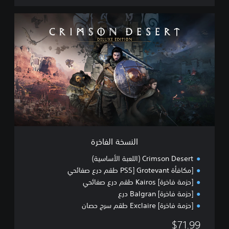
ا
ل
ن
س
خ
ة
ا
ل
ف
ا
خ
ر
ة
النسخة الفاخرة
Crimson Desert (اللعبة الأساسية)
[مكافأة PS5] Grotevant طقم درع صفائحي
[حزمة فاخرة] Kairos طقم درع صفائحي
[حزمة فاخرة] Balgran درع
[حزمة فاخرة] Exclaire طقم سرج حصان
$71.99