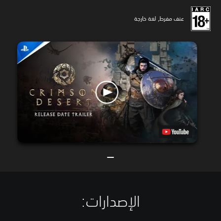
عنف مفرط, لغة خارجة
الإصدارات:‏