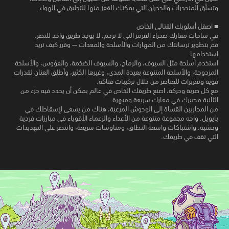
وتسلّق المنحدرات والجدران التي يمكنك القفز منها للتحليق في الهواء.
■ اصقل أسلوبك القتالي الخاص
في ساحات معارك صحراء القرمز التي لا ترحم، لا يوجد طريق واحد للنصر.
قم بتطوير ترسانتك من المهارات والأسلحة والمعدات — وقرر كيف تريد
استخدامها.
استخدم أسلحة مثل السيوف، والرماح، والسيوف الضخمة، والفؤوس، والأسلحة
المزدوجة، والأسلحة المتنوعة بعيدة المدى، وغيرها الكثير، وأطلق العنان لقدرات
قوية وتعزيزات للعناصر من خلال تركيبات فتاكة.
مع كل ضربة وحركة، اصنع طريقك الخاص في عالم يمكن أن يحدد فيه جزء من
الثانية مصيرك في معارك سريعة ومبهرة.
من المحاربين القساة إلى الوحوش المرعبة، هناك من يسعى لإسقاطك في
بايويل. واجه مجموعة متنوعة من الأعداء والزعماء الأقوياء في مبارزات فردية
وحشية، واشتباكات واسعة النطاق، ومناوشات سريعة، وانتصر على التهديدات
التي تقف في طريقك.