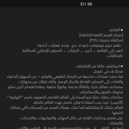
$11.98
■ العناصر
[صحراء القرمز (اللعبة الكاملة)]
[مكافأة حصرية لـ PS5]
- طقم دروع غروتيفانت (خوذة، درع، عباءة، قفازات، أحذية)
اذهب إلى القائمة ← أخرى ← الخيارات ← المحتوى الإضافي للمطالبة
بالمكافآت.
■ استكشف عالمًا من الاكتشاف
مرحبًا بك في بايويل.
هنا ستجد مساحات شاسعة من الجمال الطبيعي والبراري — من السهول الخضراء
والغابات إلى الصحاري القاحلة والجبال الوعرة. وأثناء تنقلك بين وجهاتك،
ستصادف معالم بارزة، وأطلالًا قديمة، وكنوزًا مخفية، ونقاط اهتمام أخرى ستثير
فضولك للتجول والاستكشاف.
ستأخذك رحلتك حتمًا نحو السماء إلى العالم الغامض المعروف باسم ""الهاوية""
(الآبيس)، حيث يجب استعادة توازن غامض يهدد العالم بالخطر.
العالم ملكك لاستكشافه كما تشاء، وهناك العديد من المسارات التي يمكنك
كشفها.
عِش قصص وحكايات القارة من خلال المهام، والمواجهات، والتحديات،
والمعارك.
تجول في الأراضي على متن مطايا متنوعة من الخيول إلى التنانين والآلات،