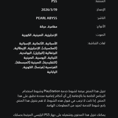
م
ر
المنصة:
PS5
و
H
و
ت
ك
ت
U
ى
الإصدار:
ر
ة
19‏/3‏/2026
ف
D
ا
ا
ج
ر
الناشر:
)
PEARL ABYSS
ل
ل
م
د
ت
ب
أ
ي
الأنواع:
مغامرة, حركة
ب
ح
ا
ف
ة
ط
د
ل
ق
الصوت:
.
الإنجليزية, الصينية, الكورية
ر
ي
ن
ي
ي
ا
ة
ص
لغات الشاشة:
الأسبانية, الألمانية, الإسبانية
ق
ل
ص
ب
و
(المكسيك), الإنجليزية, الإيطالية,
ة
ع
ا
ا
و
البرتغالية (البرازيل), البولندية,
ت
ا
ل
ل
التركية, الروسية, الصينية
ت
س
م
ك
ر
(التقليدية), الصينية (المبسطة),
أ
ه
ل
ا
أ
الفرنسية (فرنسا), الكورية,
ح
ل
ل
م
س
اليابانية
ا
ق
ع
ي
ل
د
ر
ب
.
ة
ي
ا
ة
ل
ء
ب
ك
ي
تنزيل هذا المنتج عرضة لشروط خدمة‫ PlayStation وشروط استخدام 
ت
ا
ل
م
البرنامج الخاصة بنا بالإضافة إلى أي أحكام إضافية محددة تطبق على هذا 
ه
خ
ذ
ك
المنتج. إذا كنت لا ترغب في قبول هذه الشروط، لا تقم بتنزيل هذا المنتج. 
ا
ت
ر
ن
راجع شروط الخدمة لمزيد من المعلومات الهامة.
.
ي
ا
ك
ا
ع
ت
يمكنك تنزيل هذا المحتوى وتشغيله على جهاز PS5 الرئيسي المرتبط بحسابك 