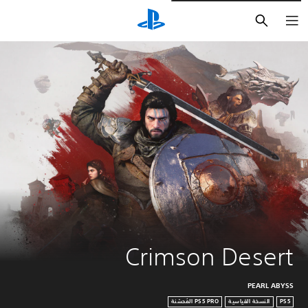
بحث
Crimson Desert
PEARL ABYSS
PS5
النسخة القياسية