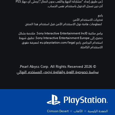
ر
ت
ع
(عن طريق إعداد "مشاركة الجهاز واللعب بدون اتصال") وعلى أي جهاز PS5 
أ
م
ن
ي
آخر حين تسجل الدخول باستخدام نفس الحساب.
ل
س
ا
ي
و
ت
ظ
ن
راجع 
ا
و
ر
إ
تحذيرات الاستخدام الآمن
ن
ى
ي
 لمعلومات هامة حول الاستخدام الآمن قبل استخدام هذا المنتج.
خ
ص
ب
ت
ر
ع
س
د
برامج مكتبة ©Sony Interactive Entertainment Inc. ملخصة بشكل 
ا
و
ت
حصري إلى Sony Interactive Entertainment Europe. تطبق شروط 
ج
ي
ب
خ
استخدام البرنامج، راجع eu.playstation.com/legal لمعرفة حقوق 
ا
ل
ة
د
الاستخدام الكاملة.
ل
ة
ب
م
ص
ل
د
ه
و
ا
ي
ا
ت
ت
ل
ل
ل
© 2026 Pearl Abyss Corp. All Rights Reserved.
ح
م
ل
ي
سياسة خصوصية اللعبة واتفاقية ترخيص المستخدم النهائي
ت
ح
ع
ك
ا
د
ب
و
ج
د
ة
ن
إ
م
.
ه
ل
س
و
ى
ب
ن
ي
ف
قً
ف
م
ه
ا
س
م
ك
.
الصفحة الرئيسية
الألعاب
Crimson Desert
ه