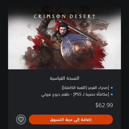
ا
ل
ن
س
خ
ة
ا
ل
ق
ي
ا
س
ي
النسخة القياسية
ة
[صحراء القرمز (اللعبة الكاملة)]
[مكافأة حصرية لـ PS5] - طقم دروع غروتي
$62.99
إضافة إلى عربة التسوق