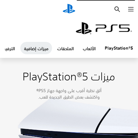
بحث
PlayStation®5
الألعاب
الملحقات
ميزات إضافية
الترفيه
ميزات PlayStation®5
ألقِ نظرة أقرب على واجهة جهاز PS5®
واكتشف بعض الطرق الجديدة للعب.