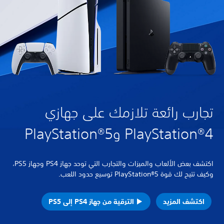
تجارب رائعة تلازمك على جهازي
PlayStation®4 وPlayStation®5
اكتشف بعض الألعاب والميزات والتجارب التي توحد جهاز PS4 وجهاز PS5،
وكيف تتيح لك قوة PlayStation®5 توسيع حدود اللعب.
اكتشف المزيد
الترقية من جهاز PS4 إلى PS5