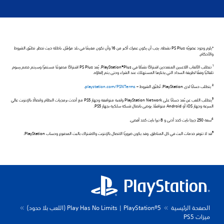
*يلزم وجود عضويّة PS Plus نشطة. يجب أن يكون عمرك أكبر من 16 وأن تكون مقيمًا في بلد مؤهّل. باطلة حيث تحظر. تطبّق الشروط
والأحكام.
1
تتطلب الألعاب اللاعبين المتعددين اشتراكًا نشطًا في PlayStation®Plus. يُعد PS Plus اشتراكًا مدفوعًا مستمرًا وسيتم خصم رسوم
تلقائيًا وفقًا لطريقة السداد التي يختارها المستهلك عند الشراء وحتى يتم إلغاؤه.
2
يتطلب حسابًا لدى PlayStation. تُطبّق الشروط –‏
playstation.com/PSNTerms
.
3
يتطلب اللعب عن بُعد حسابًا على PlayStation Network ولعبة متوافقة وجهاز PS5 مع أحدث برمجيات النظام واتصالًا بالإنترنت عالي
السرعة وجهاز iOS أو Android متوافقًا. يوصى باتصال شبكة سلكية بجهاز PS5.
4
سعة 250 جيجا بايت كحد أدنى و 8 تيرا بايت كحد أقصى.
5
قد لا تتوفر خدمات البث في كل المناطق. وقد يكون ضروريًا الاتصال بالإنترنت والاشتراك بالبث المدفوع وحساب PlayStation.
الصفحة الرئيسية
PlayStation®5 | ‏Play Has No Limits (اللعب بلا حدود)
ميزات PS5