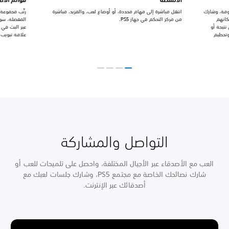
عومة، وشارك
انتقل مباشرة إلى مهام محددة، أو أوضاع لعب، والمزيد، مباشرة
رتِّب مجموعة
ان بإمكانهم
من مركز التحكم في جهاز PS5.
المفضلة، سوا
نتيجة أو
عبر البث في 
وتحطيم
علامة تبويب
التواصل والمشاركة
العب مع الأصدقاء عبر الأجيال المختلفة، واحصل على تلميحات للعب أو
شارك نصائحك الخاصة مع مجتمع PS5، وشارك جلسات لعبك مع
أصدقائك عبر الإنترنت.