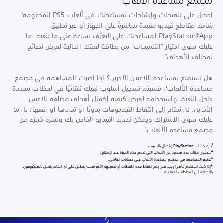
مجتمع مساعدة الألعاب
احصل على تلميحات وإرشادات لمساعدتك في ألعاب PS5 المدعومة
.
1
شاهد مقاطع فيديو مفيدة مباشرةً على الجهاز أو عبر تطبيق
PlayStation®App لمساعدتك على التعرّف بسرعة على ما تلعبه. ما
عليك سوى اختيار "التلميحات" من بطاقة لعبتك الحالية لعرض نصائح
لمختلف الأهداف
.
2
هل تستمتع بمساعدة اللاعبين الآخرين؟ إذا اخترت المساهمة
في مجتمع
مساعدة الألعاب
، فسيتم تسجيل أسلوب لعبك تلقائيًا في لحظات محددة
3
داخل اللعبة، واستخدامه لعرض كيفية إكمال أهداف مختلفة للاعبين
الآخرين. لن تحتاج إلى التقاط الفيديوهات يدويًا أو تحريرها أو رفعها؛ بل ما
عليك سوى الاشتراك ويمكن تحديد الفيديو الخاص بك ونشره كجزء من
مجتمع مساعدة الألعاب
.
4
1
يلزم حساب PlayStation واتصال بالإنترنت.
2
سيكون هناك عدد محدود من الألعاب التي تدعم هذه الميزة عند الإطلاق.
3
تقتصر المساهمة في مجتمع مساعدة الألعاب على حسابات البالغين.
4
إذا كنت تستخدم كاميرا ويب، فلن يتم التقاط هذه اللقطات أو تحميلها؛ الأمر نفسه ينطبق على أي نشاط يتعلق بالميكروفون،
بالإضافة إلى المحادثات الجماعية.