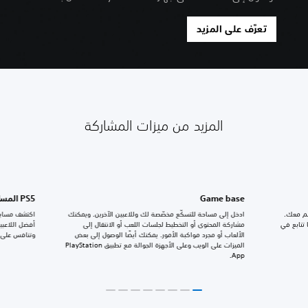
تعرَّف على المزيد
المزيد من ميزات المشاركة
Game base
PS5 المسابقات
هم معك.
ادخل إلى مساحة للتسكّع مخصّصة لك وللاعبين الآخرين. ويمكنك
اكتشف مسابق
تتابع في
مشاركة المحتوى أو التخطيط لجلسات اللعب أو الانتقال إلى
أفضل اللاعبي
الألعاب أو مجرد مواكبة الأمور. يمكنك أيضًا الوصول إلى بعض
وتنافس على ج
الميزات على الويب وعلى الأجهزة الجوالة مع تطبيق PlayStation
App.