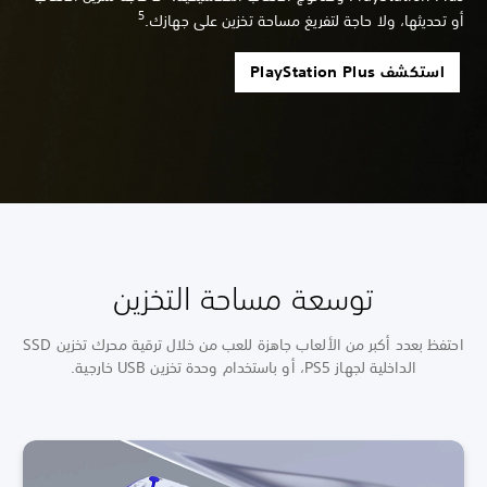
5
أو تحديثها، ولا حاجة لتفريغ مساحة تخزين على جهازك.
استكشف PlayStation Plus
توسعة مساحة التخزين
احتفظ بعدد أكبر من الألعاب جاهزة للعب من خلال ترقية محرك تخزين SSD
الداخلية لجهاز PS5، أو باستخدام وحدة تخزين USB خارجية.