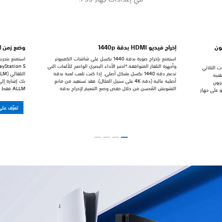
ون
إخراج فيديو HDMI بدقة 1440p
وضع زمن الا
استمتع بإخراج صورة بدقة 1440 بكسل على شاشات الكمبيوتر
استمتع بتجر
وأجهزة التلفاز المتوافقة.*اختبر الأداء البصري الواضح للألعاب التي
ت الثلاثي
تدعم دقة 1440 بكسل بشكل أصلي. إذا كنت تلعب لعبة بدقة
قنية
أصلية عالية (دقة 4K على سبيل المثال)، فقد تستفيد من مانع
بك إشارة إلى 
تلفزيون
التشويش المُحسن من خلال خفض وضع التنعيم لإخراج بدقة
و على جهاز
1440p. *يتطلب إخراج فيديو بدقة 1440p على PS5 شاشة
مُشار إليه أي
تلفزيون أو شاشة كمبيوتر تدعم دقة 1440p/60 هرتز أو
تعرَّف على
1440p/60 هرتز و 120 هرتز.