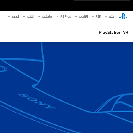
متجر
PS5‏
الألعاب
PS Plus
ملحقات
الأخبار
الدعم
PlayStation VR