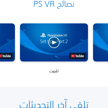
نصائح PS VR
تثبيت
تلقي آخر التحديثات