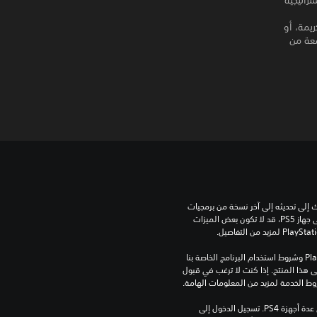
ضع استراتيجية
جار الكريمة، أو
عة من
للعب هذه اللعبة على جهاز PS5، قد يحتاج جهازك إلى تحديثه إلى آخر نسخة من برمجيات 
النظام. بالرغم من إمكانية لعب هذه اللعبة على جهاز PS5، قد لا تكون بعض الميزات 
تنزيل هذا المنتج عرضة لشروط خدمة‫ PlayStation وشروط استخدام البرنامج الخاصة بنا 
بالإضافة إلى أي أحكام إضافية محددة تطبق على هذا المنتج. إذا كنت لا ترغب في قبول 
روط الخدمة لمزيد من المعلومات الهامة.
مبلغ يدفع مرة واحدة مقابل ترخيص للتنزيل على عدة أجهزة PS4. تسجيل الدخول إلى 