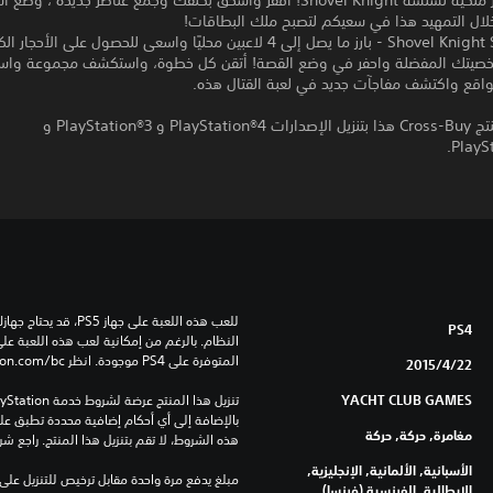
الأكبر والأكثر ملكية لسلسة Shovel Knight! اقفز واسحق بكتفك وجمع عناصر جديدة ، و
ال التمهيد هذا في سعيكم لتصبح ملك البطاقات!
Shovel Knight Showdown - بارز ما يصل إلى 4 لاعبين محليًا واسعى للحصول على الأح
صيتك المفضلة واحفر في وضع القصة! أتقن كل خطوة، واستكشف مجموعة واس
مواقع واكتشف مفاجآت جديد في لعبة القتال هذه.
يسمح لك منتج Cross-Buy هذا بتنزيل الإصدارات PlayStation®4 و PlayStation®3 و
PlaySt
PS4
المتوفرة على PS4 موجودة. انظر ‎PlayStation.com/bc لمزيد من التفاصيل.
22‏/4‏/2015
YACHT CLUB GAMES
مغامرة, حركة, حركة
هذه الشروط، لا تقم بتنزيل هذا المنتج. راجع ش
الأسبانية, الألمانية, الإنجليزية,
الإيطالية, الفرنسية (فرنسا)