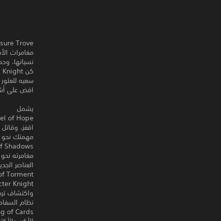
مغامرات الأك
نسيانها، وحماسة ألعاب 8 
سعيه للعثور 
اقض على أشر
يشمل
اقفز، وقاتل 
مهمتك نحو هز
مغامرته نحو 
العناصر الجد
واكتشاف ترس
نظام السفاح