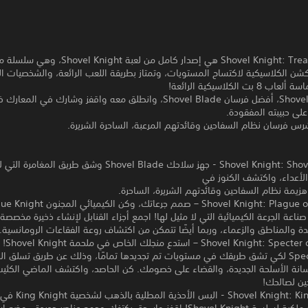
Shovel Knight: Treasure Trove هي إصدار كامل من لعبة ight
شن الكلاسيكية لاكتساح المستويات، وتمتاز بطريقة اللعب الرائعة، والشخصيات ال
بت الكلاسيكية الرائعة!
كن Shovel Knight، أفضل فرسان Shovel Blade، وانطلق معه واقفز وشارك في الم
على حبيبته المفقودة.
س فرسان نظام السفاحين وقائدتهم المرعبة، الساحرة الشريرة.
Shovel Knight: Shovel of Hope - جهز سلاحك Shovel Blade وشق طريق الم
الأعداء، واكتشف الكنوز في
يمة نظام السفاحين وقائدتهم الشريرة، الساحرة.
صناعة الجرعة الكيميائية التي لا مثيل لها! اجمع أجزاء القنابل لإنشاء ذخيرة مخصص
يدة والمناطق والزعماء، وربما أيضًا تتمكن من اكتشاف روعة الفقاعات الرومانسية.
r of Torment
Specter Knight لكي تشق طريقك في مستويات تم تجديدها تمامًا، وذلك عن طريق تسلق ال
انة الأسلحة الجديدة، والقضاء على خصومك. كن الحاصد، واكتشف الماضي الكئيب
ين لصالحك!
Shovel Knight: King of Cards - البس