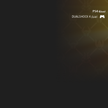
نسخة PS4‏
اهتزاز DUALSHOCK 4‏