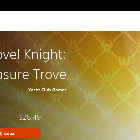
vel Knight:
asure Trove
Yacht Club Games
$28.49
إضافة إل