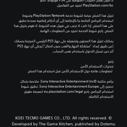
لا تكون بعض الميزات المتوفرة على PS4 موجودة. انظر 
‎PlayStation.com/bc لمزيد من التفاصيل.
تنزيل هذا المنتج عرضة لشروط خدمة PlayStation Network وشروط 
استخدام البرنامج الخاصة بنا بالإضافة إلى أي أحكام إضافية محددة تطبق 
على هذا المنتج. إذا كنت لا ترغب في قبول هذه الشروط، لا تقوم بتنزيل هذا 
المنتج. راجع شروط الخدمة لمزيد من المعلومات الهامة.
يمكنك تنزيل هذا المحتوى وتشغيله على جهاز PS5 الرئيسي المرتبط بحسابك 
(عن طريق إعداد "مشاركة الجهاز واللعب بدون اتصال") وعلى أي جهاز PS5 
آخر حين تسجل الدخول باستخدام نفس الحساب.
راجع 
تحذيرات الاستخدام الآمن
 لمعلومات هامة حول الاستخدام الآمن قبل استخدام هذا المنتج.
برامج مكتبة ©Sony Interactive Entertainment Inc. ملخصة بشكل 
حصري إلى Sony Interactive Entertainment Europe. تطبق شروط 
استخدام البرنامج، راجع eu.playstation.com/legal لمعرفة حقوق 
الاستخدام الكاملة.
© KOEI TECMO GAMES CO., LTD. All rights reserved.
Developed by The Game Kitchen, published by Dotemu