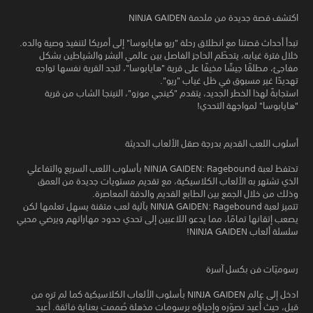
اكتشف قصة جديدة من ملحمة NINJA GAIDEN
تبدأ أحداث قصتنا مع انطلاق رحلة "ريو هايابوسا" إلى أمريكا لتنفيذ وصية والده.
خلال فترة غيابه، يتحطّم الحاجز الفاصل بين عالمي البشر والشياطين بشكل
مفاجئ، مطلقًا جيشًا مخيفًا على قرية "هايابوسا"، لتجد القرية نفسها تواجه
تهديدًا غير مسبوق في ظل غياب "ريو".
استجابةً لهذا الخطر الجديد، يتقدم "كينجي موزو"، النينجا الشاب من قرية
"هايابوسا" لمواجهة التحدي!
أسلوب اللعب القديم بدرجة صقل الألعاب الحديثة
تحتفظ لعبة NINJA GAIDEN: Ragebound بأسلوب اللعب السريع والتفاعلي
الذي تشتهر به الألعاب الكلاسيكية، مع تقديم مستويات جديدة من العمق
وذلك من خلال الجمع بين الطابع القديم والدقة المعاصرة.
تتميز لعبة NINJA GAIDEN: Ragebound بآلية لعب متقنة يسهل تعلمها لكن
يصعب إتقانها تمامًا، مما يدعو اللاعبين إلى تحدي حدود مهاراتهم ويرضي محبي
سلسلة ألعاب NINJA GAIDEN!
رسوميّات فن بكسل آسرة
ادخل إلى عالم NINJA GAIDEN بأسلوب الألعاب الكلاسيكية كما لم تره من
قبل، حيث أُعيد تصوّره وإحياؤه برسومات مذهلة صُممت بعناية فائقة. أُعيد