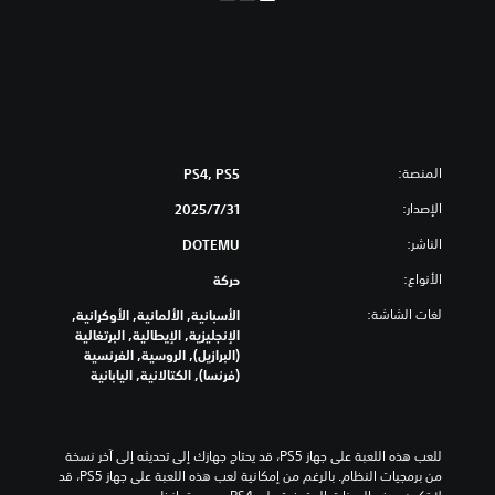
المنصة:
PS4, PS5
الإصدار:
31‏/7‏/2025
الناشر:
DOTEMU
الأنواع:
حركة
لغات الشاشة:
الأسبانية, الألمانية, الأوكرانية,
الإنجليزية, الإيطالية, البرتغالية
(البرازيل), الروسية, الفرنسية
(فرنسا), الكتالانية, اليابانية
للعب هذه اللعبة على جهاز PS5، قد يحتاج جهازك إلى تحديثه إلى آخر نسخة 
من برمجيات النظام. بالرغم من إمكانية لعب هذه اللعبة على جهاز PS5، قد 