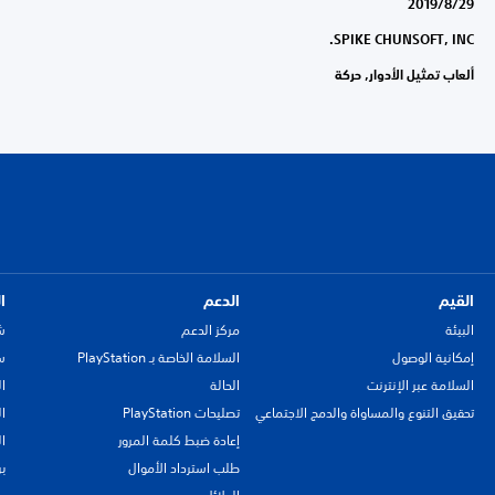
29‏/8‏/2019
SPIKE CHUNSOFT, INC.
ألعاب تمثيل الأدوار, حركة
القيم
الدعم
ا
البيئة
مركز الدعم
ش
إمكانية الوصول
السلامة الخاصة بـ PlayStation
سي
السلامة عبر الإنترنت
الحالة
ا
تحقيق التنوع والمساواة والدمج الاجتماعي
تصليحات PlayStation
ا
إعادة ضبط كلمة المرور
ا
طلب استرداد الأموال
ب