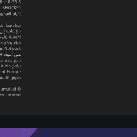
6 GB الحد الأدنى لحجم الحفظ
DUALSHOCK‎®4 وظيفة ا
إخراج الفيديو 0p,1080i,1080p
بالإضافة إلى
تقوم بتنزيل 
على أجهزة PS4 أخرى.
راجع تحذيرات
حقوق الاستخد
Numskull
s Limited.