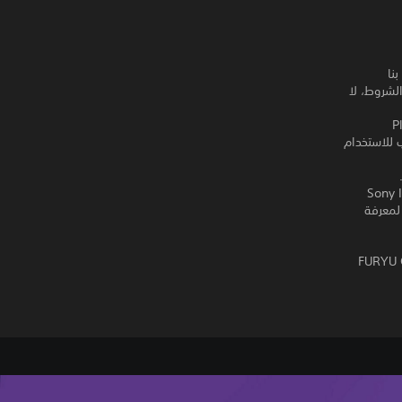
اصة بنا
لشروط، لا
ى PlayStation
ك، لكنه مطلوب للاستخدام
ة بشكل حصري إلى Sony Interactive
Entertainment Eu. تطبق شروط استخدام البرنامج، راجع eu.playstation.com/legal لمعرفة
© FURYU