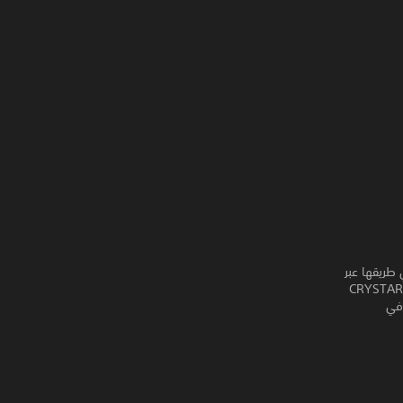
 آر بي جي أكشن طورتها شركة FURYU Corporation. تحارب Rei في طريقها عبر
عالم Purgatory لإنقاذ ميراي ، الأخت الصغيرة التي قتلتها. تسمح ميكانيكا الألعاب الفريدة من CRYSTAR
ها في