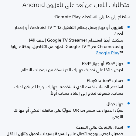
متطلبات اللعب عن بُعد على تلفزيون Android
ستحتاج إلى ما يلي لاستخدام Remote Play:
تلفزيون أو جهاز يعمل بنظام التشغيل Android TV™‎ 12 أو إصدار
أحدث
يمكنك أيضًا استخدام Google TV Streamer (بدقة 4K)
وChromecast مع Google TV™‎. لمزيد من التفاصيل، يمكنك زيارة
Google Play
™‎.
جهاز PS5®‎ أو جهاز PS4®‎
احرص دائمًا على تحديث جهازك لآخر نسخة من برمجيات النظام.
حساب PlayStation®‎
استخدم الحساب نفسه الذي تستخدمه لجهازك. وإذا لم يكن لديك
حساب، فسوف تحتاج إلى إنشاء حساب أولاً.
جهاز جوال
سجِّل الدخول عبر مسح رمز QR ضوئيًا على هاتفك الذكي أو جهازك
اللوحي.
اتصال بالإنترنت عالي السرعة
كمعيار، نوصي بوجود اتصال عالي السرعة بسرعات تحميل وتنزيل لا تقل