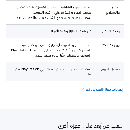
العرض
اضبط سطوع الشاشة. اعمد إلى تشغيل/إيقاف تشغيل
والسطوع
شريط الضوء والمؤشر على زر كتم الصوت.
يمكنك أيضًا ضبط سطوع الشاشة من القائمة السريعة.
وحدة التحكم
غيّر شدة الاهتزاز وشدة تأثير الزناد.
جهاز PS Link
اضبط مستوى الصوت أو موازن الصوت واكتم صوت
الميكروفون أو ألغِ كتم صوته على جهاز PlayStation Link
الموصول. يمكنك أيضًا إعادة ضبط الجهاز.
تسجيل الخروج
يمكنك تسجيل الخروج من حسابك في PlayStation من
هنا.
إعدادات جهاز اللعب عن بُعد
اللعب عن بُعد على أجهزة أخرى