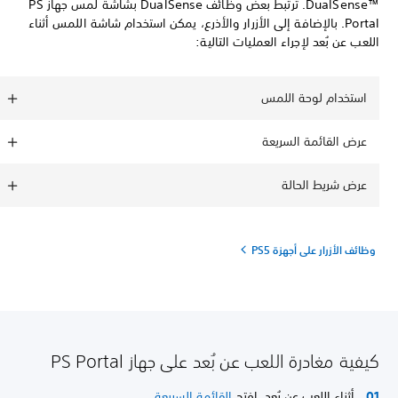
DualSense™‎. ترتبط بعض وظائف DualSense بشاشة لمس جهاز PS
Portal. بالإضافة إلى الأزرار والأذرع، يمكن استخدام شاشة اللمس أثناء
اللعب عن بُعد لإجراء العمليات التالية:
استخدام لوحة اللمس
عرض القائمة السريعة
عرض شريط الحالة
وظائف الأزرار على أجهزة PS5
كيفية مغادرة اللعب عن بُعد على جهاز PS Portal
أثناء اللعب عن بُعد، افتح
القائمة السريعة
.