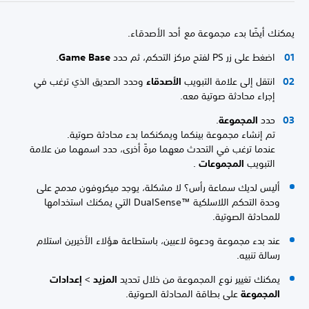
يمكنك أيضًا بدء مجموعة مع أحد الأصدقاء.
اضغط على زر PS لفتح مركز التحكم، ثم حدد
Game Base
.
انتقل إلى علامة التبويب
الأصدقاء
وحدد الصديق الذي ترغب في
إجراء محادثة صوتية معه.
حدد
المجموعة
.
تم إنشاء مجموعة بينكما ويمكنكما بدء محادثة صوتية.
عندما ترغب في التحدث معهما مرةً أخرى، حدد اسمهما من علامة
التبويب
المجموعات
.
أليس لديك سماعة رأس؟ لا مشكلة، يوجد ميكروفون مدمج على
وحدة التحكم اللاسلكية DualSense™‎ التي يمكنك استخدامها
للمحادثة الصوتية.
عند بدء مجموعة ودعوة لاعبين، باستطاعة هؤلاء الأخيرين استلام
رسالة تنبيه.
يمكنك تغيير نوع المجموعة من خلال تحديد
المزيد
>
إعدادات
المجموعة
على بطاقة المحادثة الصوتية.