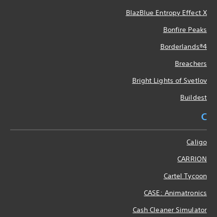
BlazBlue Entropy Effect X
Bonfire Peaks
Borderlands®4
Breachers
Bright Lights of Svetlov
Buildest
C
Caligo
CARRION
Cartel Tycoon
CASE: Animatronics
Cash Cleaner Simulator