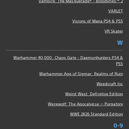
Vampire: The Masquerade® - Bloodlines™ 2
VARLET
Visions of Mana PS4 & PS5
VR Skater
W
Warhammer 40,000: Chaos Gate - Daemonhunters PS4 &
PS5
Warhammer Age of Sigmar: Realms of Ruin
Weedcraft Inc
Weird West: Definitive Edition
Werewolf: The Apocalypse — Purgatory
WWE 2K26 Standard Edition
0-9