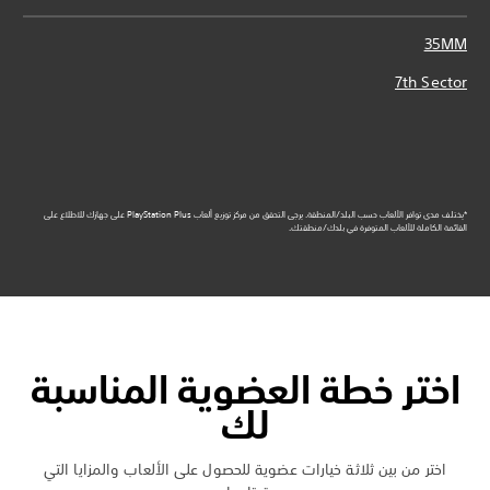
35MM
7th Sector
*يختلف مدى توافر الألعاب حسب البلد/المنطقة. يرجى التحقق من مركز توزيع ألعاب PlayStation Plus على جهازك للاطلاع على
القائمة الكاملة للألعاب المتوفرة في بلدك/منطقتك.
اختر خطة العضوية المناسبة
لك
اختر من بين ثلاثة خيارات عضوية للحصول على الألعاب والمزايا التي