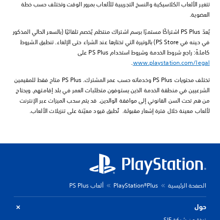
تتغير الألعاب الكلاسيكية والنسخ التجريبية للألعاب بمرور الوقت وتختلف حسب خطة
العضوية.
يُعدّ PS Plus اشتراكًا مستمرًا برسم اشتراك منتظم يُخصم تلقائيًا (بالسعر الحالي المذكور
في حينه في PS Store) بالوتيرة التي تختارها عند الشراء حتى الإلغاء. تنطبق الشروط
كاملةً: راجع شروط الخدمة وشروط استخدام PS Plus على
.
www.playstation.com/legal
تختلف محتويات PS Plus وخدماته حسب عمر المشترك. PS Plus متاح فقط للمقيمين
الشرعيين في منطقة الخدمة الذين يستوفون متطلبات العمر في بلد إقامتهم. ويحتاج
من هم تحت السن القانوني إلى موافقة الوالدين. قد يتم سحب الميزات عبر الإنترنت
لألعاب معينة خلال فترة إشعار مقبولة. تُطبق قيود معيّنة على تنزيلات الألعاب.
الصفحة الرئيسية
PlayStation®Plus
ألعاب PS Plus
حول
نبذة عن شركة SIE