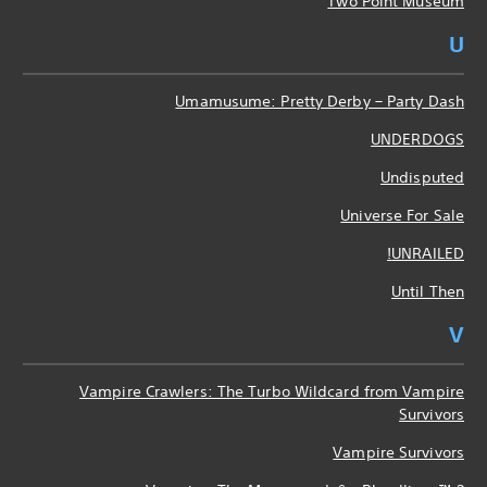
Two Point Museum
U
Umamusume: Pretty Derby – Party Dash
UNDERDOGS
Undisputed
Universe For Sale
UNRAILED!
Until Then
V
Vampire Crawlers: The Turbo Wildcard from Vampire
Survivors
Vampire Survivors