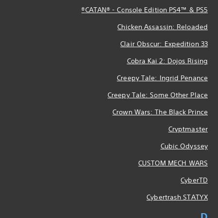
CATAN® - Console Edition PS4™ & PS5®
Chicken Assassin: Reloaded
Clair Obscur: Expedition 33
Cobra Kai 2: Dojos Rising
Creepy Tale: Ingrid Penance
Creepy Tale: Some Other Place
Crown Wars: The Black Prince
Cryptmaster
Cubic Odyssey
CUSTOM MECH WARS
CyberTD
Cybertrash STATYX
D