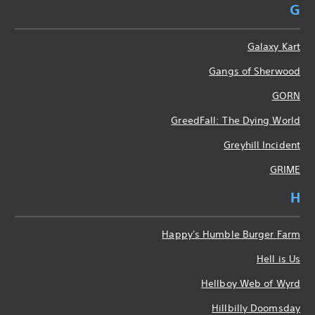
G
Galaxy Kart
Gangs of Sherwood
GORN
GreedFall: The Dying World
Greyhill Incident
GRIME
H
Happy's Humble Burger Farm
Hell is Us
Hellboy Web of Wyrd
Hillbilly Doomsday