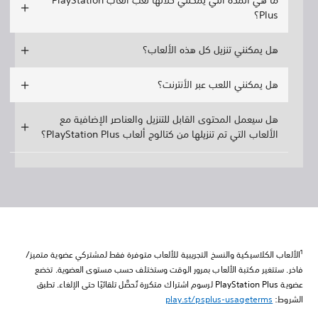
ما هي المدة التي يمكنني خلالها لعب ألعاب PlayStation
Plus؟
هل يمكنني تنزيل كل هذه الألعاب؟
هل يمكنني اللعب عبر الأنترنت؟
هل سيعمل المحتوى القابل للتنزيل والعناصر الإضافية مع
الألعاب التي تم تنزيلها من كتالوج ألعاب PlayStation Plus؟
1
الألعاب الكلاسيكية والنسخ التجريبية للألعاب متوفرة فقط لمشتركي عضوية متميز/
فاخر. ستتغير مكتبة الألعاب بمرور الوقت وستختلف حسب مستوى العضوية. تخضع
عضوية PlayStation Plus لرسوم اشتراك متكررة تُحصًّل تلقائيًا حتى الإلغاء. تطبق
الشروط:
play.st/psplus-usageterms