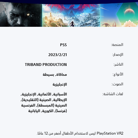
المنصة:
PS5
الإصدار:
21‏/2‏/2023
الناشر:
TRIBAND PRODUCTION
الأنواع:
محاكاة, بسيطة
الصوت:
الإنجليزية
لغات الشاشة:
الأسبانية, الألمانية, الإنجليزية,
الإيطالية, الصينية (التقليدية),
الصينية (المبسطة), الفرنسية
(فرنسا), الكورية, اليابانية