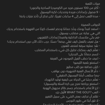
ميزات اللعبة
- أكثر من 100 مستوى فريد من الكوميديا الساخرة والجنون!
- 9 فصول بإعدادات فريدة وتحديات لكرة البيسبول
- مدة اللعب تصل إلى 4 ساعات تقريبًا، لكن تذكر أن تأخذ فترات راحة!
الجوانب المميزة
- استعد لتبدأ يومك وخُذ حمامًا وحضر لنفسك كوبًا من القهوة باستخدام يديك
التي هي عبارة عن مضارب بيسبول.
-قم بكي ملابسك الداخلية واضبط إعدادات التلفزيون
- هل تعرف بالفعل كيف تقلي بيضة؟ حسنًا، جرب ذلك الآن دون استخدام يديك!
- نفّذ عملية سرقة لمتحف للفنون
- تعلّم كيف يمكنك تخليل كل شيء باستخدام المضارب
- ارسم حصانًا على الجدران!
- اعرف ما خطب الفيل الموجود في الغرفة
- استمتع بلعبة الليمبو!
- كوّن صداقة مع كلب مطيع
- دمِّر الأعمال الفنية الشهيرة دون عواقب
-ربما ستلعب أيضًا البيسبول الحقيقي!
- تعلّم درسًا في الحياة عن كيفية توليد الكهرباء
- استمتع برياضة تمزج بين كرة السلة والبيسبول!
- ارعَ الأغنام باستخدام جسم طائر مجهول الهوية
- العب WHAT THE GOLF?‎ ‏‎#أول جزء
- تعّلم أن تجازف بعض الشيء على سبيل التغيير
- لا تثق أبدًا في طيور النورس
- أتود تكوين علاقة غرامية بين الأقمار الصناعية؟