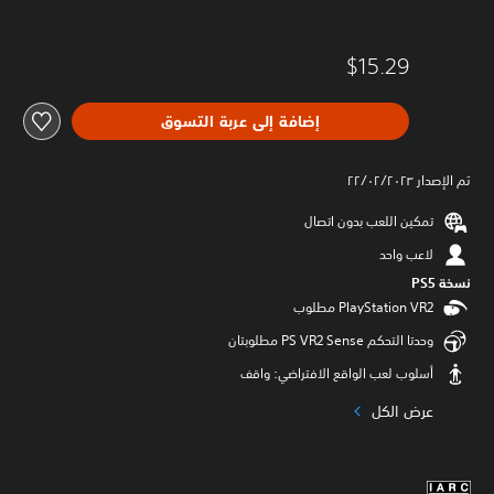
$15.29
إضافة إلى عربة التسوق
تم الإصدار ٢٢/٠٢/٢٠٢٣
تمكين اللعب بدون اتصال
لاعب واحد
نسخة PS5‏
وحدتا التحكم PS VR2 Sense مطلوبتان
أسلوب لعب الواقع الافتراضي: واقف
عرض الكل