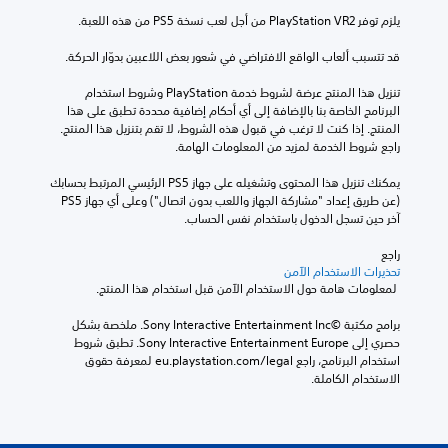
يلزم توفر PlayStation VR2 من أجل لعب نسخة PS5 من هذه اللعبة.
قد تتسبب ألعاب الواقع الافتراضي في شعور بعض اللاعبين بدوّار الحركة.
تنزيل هذا المنتج عرضة لشروط خدمة‫ PlayStation وشروط استخدام 
البرنامج الخاصة بنا بالإضافة إلى أي أحكام إضافية محددة تطبق على هذا 
المنتج. إذا كنت لا ترغب في قبول هذه الشروط، لا تقم بتنزيل هذا المنتج. 
راجع شروط الخدمة لمزيد من المعلومات الهامة.
يمكنك تنزيل هذا المحتوى وتشغيله على جهاز PS5 الرئيسي المرتبط بحسابك 
(عن طريق إعداد "مشاركة الجهاز واللعب بدون اتصال") وعلى أي جهاز PS5 
آخر حين تسجل الدخول باستخدام نفس الحساب.
راجع 
تحذيرات الاستخدام الآمن
 لمعلومات هامة حول الاستخدام الآمن قبل استخدام هذا المنتج.
برامج مكتبة ©Sony Interactive Entertainment Inc. ملخصة بشكل 
حصري إلى Sony Interactive Entertainment Europe. تطبق شروط 
استخدام البرنامج، راجع eu.playstation.com/legal لمعرفة حقوق 
الاستخدام الكاملة.