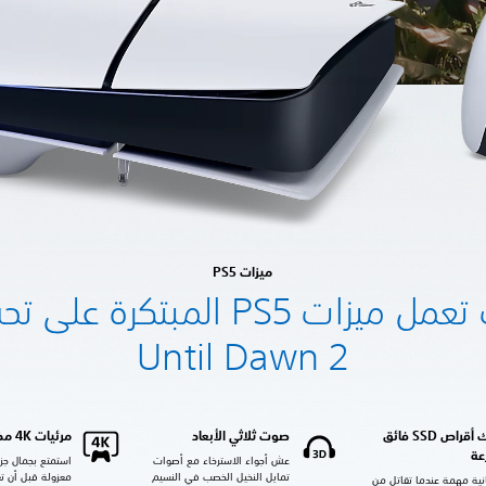
ميزات PS5
كيف تعمل ميزات PS5 المبتكرة عل
Until Dawn 2
محرّك أقراص SSD فائق
صوت ثلاثي الأبعاد
مرئيات 4K مذهلة
عة
عش أجواء الاسترخاء مع أصوات
استمتع بجمال جزي
تمايل النخيل الخصب في النسيم
معزولة قبل أن 
نية مهمة عندما تقاتل من