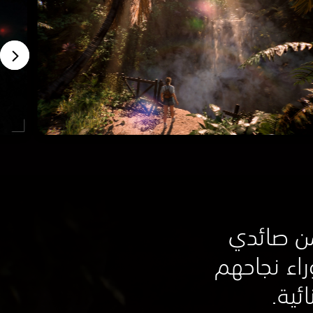
ن صائدي
اء نجاحهم
ائية.