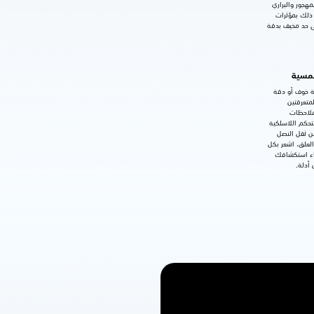
هجور والبراري
ذلك بمؤثرات
ى حد مخيف بدقة
لمسية
 خوف أو دقة
متعرقتين
ملاحظات
تحكم اللاسلكية
Dua®. من ثقل النصل
لعلق، اشعر بكل
ناء استكشافك
 أدلة.