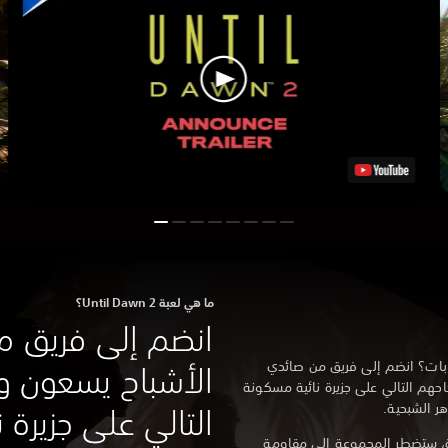
ما هي لعبة Until Dawn 2؟
انضم إلى فريق م
بات؟ انضم إلى فريق من صائدي
الأشباح يسعون ور
هم التالي على جزيرة نائية مسكونة
ر الشبحية.
التالي على جزيرة ن
بة، ستضطر المجموعة إلى مقاومة