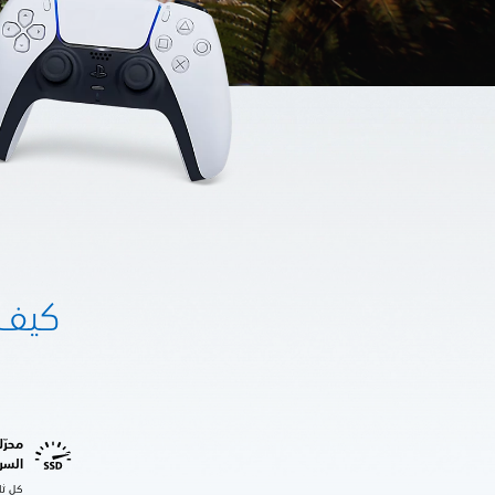
السر
كل ثا