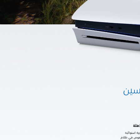
ى تحسين
رة استوائية
تغوص في ظلام