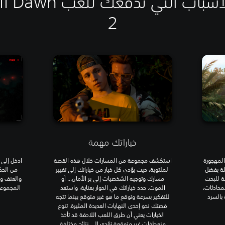
ما الأسباب التي تدفعك للع
2
خياراتك مهمة
المهجورة
استكشف مجموعة من المسارات خلال هذه القصة
ادخل إلى 
هلة بفضل
الملتوية، حيث يؤدي كل خيار من خياراتك إلى تغيير
من الحك
المريبة للبحث
مسارك وتوجيه الشخصيات إلى بر الأمان... أو
والعنف وا
لمحادثات،
الموت. حدد خياراتك في الحوار بعناية، واستعد
المجموعة
بالسرد
للتفكير بسرعة وتوقع ما هو غير متوقع بينما تتجه
قصتك نحو إحدى النهايات العديدة المثيرة. تنوع
الخيارات يعني أن طرق اللعب اللاحقة قد تأخذ
منعطفات غير متوقعة تؤدي إلى نتائج مختلفة