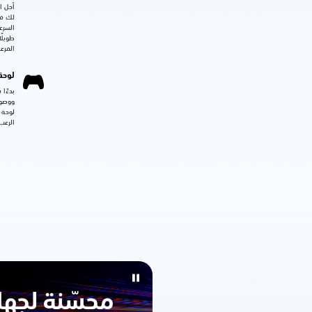
أجل ا
طويلً
المرعب
لوحة
بدءًا 
ووصول
لوحة 
الرعب
محسّنة لجهاز 5 PRO