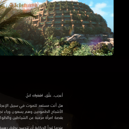
أعجب، علّق،
اشترك
انجُ.
هل أنت مستعد للموت في سبيل الإعجا
الأشباح الطموحين وهم يسعون وراء نجاح
بقصة امرأة مرعبة عن الشياطين والظواه
عندما تبدأ الحكاية أن تتجسد بطرق رهي