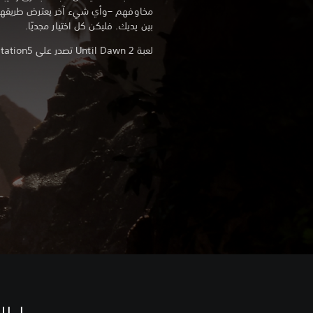
مخاوفهم –وأي شيء آخر يعترض طريقهم– ل
بين يديك. فليكن كل اختيار مجديًا.
لعبة Until Dawn 2 تصدر على PlayStation5 في 2027.