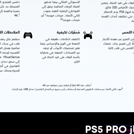
الاستوائي المثالي بينما تتدفق
دامس للمنتجع الم
لبقاء على قيد الحياة. يضمن
المياه الزرقاء الصافية برفق إلى
المحيطة به، كل 
لك محرك الأقراص SSD فائق
الشواطئ الرملية النقية بصوت
بصرية واقعية إل
السرعة لجهاز PS5 عدم الانتظار
1
ثلاثي الأبعاد. صرخات مروعة؟ أي
4K.
ا حتى تنكشف أحداث القصة
2
صرخات مروعة؟
ة.
 اللمس
مُحفّزات تكيفية
الملاحظات ال
من التمرير عبر صفحة الأخبار
اكتشف اختلافات طفيفة في
ستشعر بكل رعشة
ًا إلى تشريح يدك، تضعك
الضغط في الوزن والإحساس بينما
قلب في يديك ال
اللمس في قلب إثارة
تفتح شخصيتك الأبواب أو تزحف
مباشرة بفضل ال
.
عبر المساحات الضيقة في محاولة
اللمسية لوحدة ال
يائسة للبقاء على قيد الحياة في
lSense
الليل.
إلى سحق ديدان ا
التفاصيل في أث
للجزيرة وبحثك عن
1
تتطلب دقة 4K تلفازًا أو شاشة عرض متوافقة مع 4K.
2
صوت ثلاثي الأبعاد عبر سماعات التلفزيون المدمجة أو سماعات رأس ستيريو عبر المدخل التقليدي/ مدخل USB. يلزم الإعداد.
PS