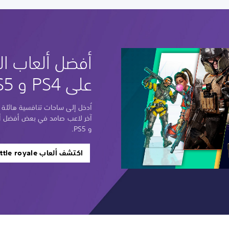
أفضل ألعاب الب
على PS4 و PS5
اُدخل إلى ساحات تنافسية هائلة 
و PS5.
اكتشف ألعاب battle royale