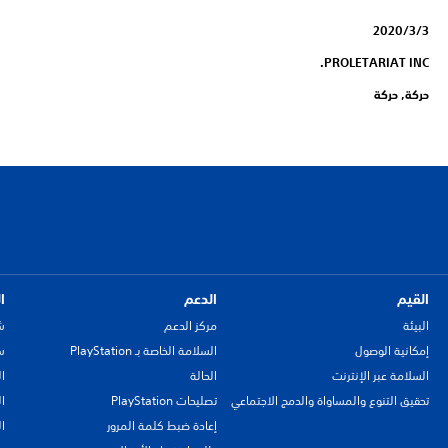
3‏/3‏/2020
PROLETARIAT INC.
حركة, حركة
القيم
الدعم
ا
البيئة
مركز الدعم
ش
إمكانية الوصول
السلامة الخاصة بـ PlayStation
سي
السلامة عبر الإنترنت
الحالة
ا
تحقيق التنوع والمساواة والدمج الاجتماعي
تصليحات PlayStation
ا
إعادة ضبط كلمة المرور
ا