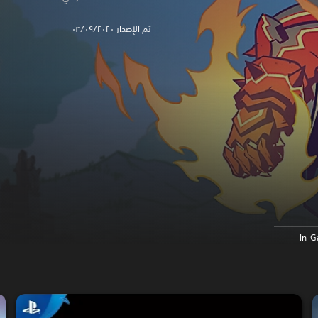
تم الإصدار ٠٣/٠٩/٢٠٢٠
In-G