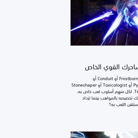
احرك القوي الخاص
اختر فئتك: Frostborn أو Conduit أو
Pyromancer أو Toxicologist أو Stoneshaper
أو Tempest. لكل منهم أسلوب لعب خاص به،
 تخصيصه بالمواهب بينما تزداد
ستتقن اللعب به؟