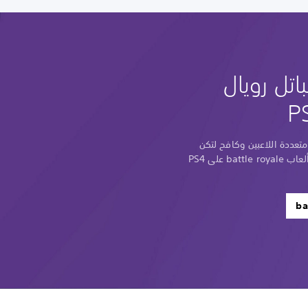
اتل رويال
متعددة اللاعبين وكافح لتكن
آخر لاعب صامد في بعض أفضل ألعاب battle royale على PS4