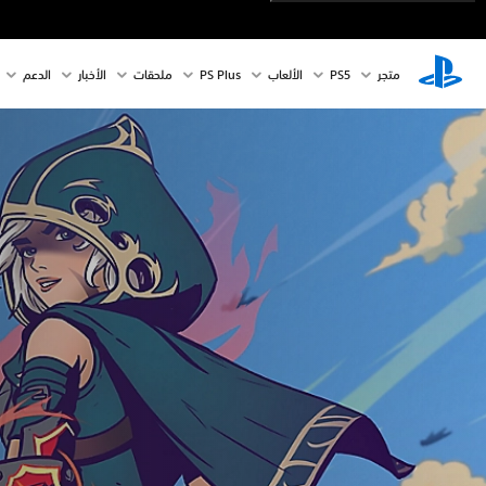
متجر
PS5‏
الألعاب
PS Plus
ملحقات
الأخبار
الدعم