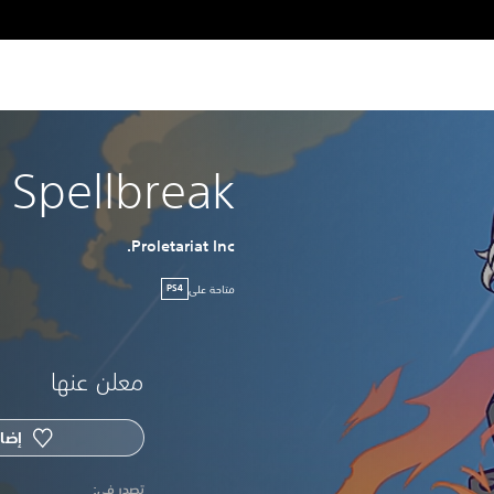
Spellbreak
Proletariat Inc.
متاحة على
PS4
معلن عنها
إضاف
‏تصدر في: ‏