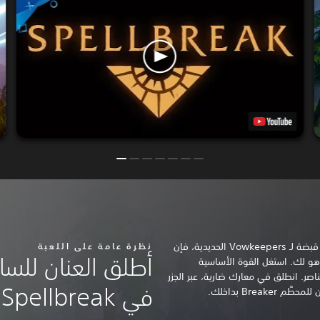
عندما يكون السحر محظورًا، محبوسًا في قبضة لـ Vowkeepers الحديدية، فإن
نظرة عامة على اللعبة
أطلق العنان للسا
هو لك. استغل القوة الأساسية
صر. انطلق في معارك ضارية، عبر الجزر
في Spellbreak.
Break بداخلك.