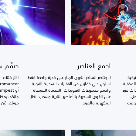
اجمع العناصر
صمِّم س
يكية
لا يقتصر الساحر القوى الجبار على قدرة واحدة فقط.
لمخفية
استولِ على قفازين من القفازات السحرية القوية
ات تغير
وادمج مجموعات التعويذات المدمرة للسيطرة
على
على القوى السحرية بالأعاصير النارية وسحب الغاز
والذي يمكنك
لوقت
المكهربة والمزيد!
قوتك. مَن 