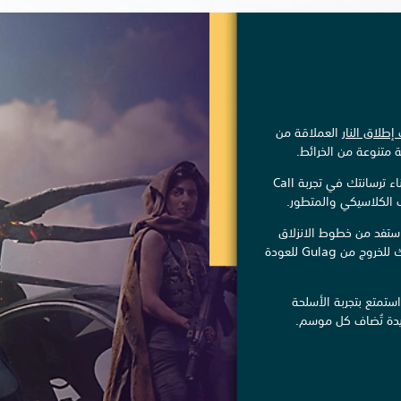
إطلاق النار
العملاقة من
 متنوعة من الخرائط.
اكتشف صناديق الإمداد وأكمل العقود لبناء ترسانتك في تجربة Call
ستفد من خطوط الانزلاق
الأفقية لتحسين حركتك، وحارب في طريقك للخروج من Gulag للعودة
ستمتع بتجربة الأسلحة
يدة تُضاف كل موسم.