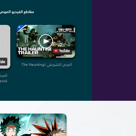
مقاطع الفيديو الموصى
العرض التشويقي لـThe Haunting
العرض
ansk