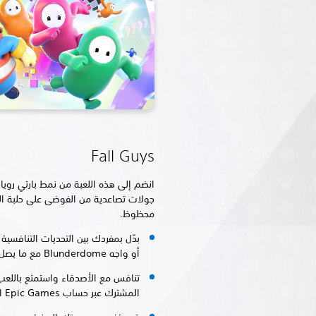
Fall Guys
انضم إلى هذه اللعبة من نمط بارتي روي
جولات تصاعدية من الفوضى على حلبة العق
محظوظ.
بدّل بمفردك بين التحديات التنافسية ا
أو واجه Blunderdome مع ما يصل إلى ثلاثة أصدقاء.
تنافس مع الأصدقاء واستمتع باللعب 
المشترك عبر حساب Epic Games الخاص بك.