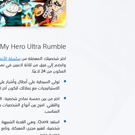
My Hero Ultra Rumble
اختر شخصيتك المفضلة من
سلسلة الأنم
وانضم إلى فرق من ثلاثة لاعبين في نمط
المكون من 24 لاعبًا.
تولى السيطرة على أبطال وأشرار عل
الاستراتيجيات مع زملائك لتكون آخر ث
اختر من بين خمسة نماذج شخصية: اله
والتقني. امزج بين أنواع الشخصيات د
المناسب.
استفد Quirk، وهي القدرة الش
شخصية، لتغيير مجرى المعركة، وتابع
موسم جديد.