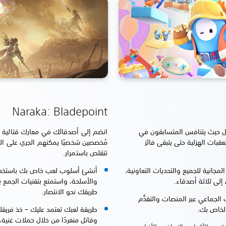
Naraka: Bladepoint
ال حيث يتنافس المتسابقون في
انضم إلى أصدقائك في معارك قتالية سر
بات الهزلية حتى يتبقى فائز
مُخصصين شخصيًا يمكنهم الجري على الجد
تتقلص باستمرار.
لمجانية للجميع والتحديات التعاونية،
أنشئ أسلوب لعب خاص بك باستخدا
والأسلحة، واستمتع بتقنيات الجمع 
طريقك نحو الانتصار.
الجماعي عبر المنصات والتقدُّم
طريقة لعبك تعتمد عليك – خذ فريقك
وقاتل منفردًا من خلال حملات غني