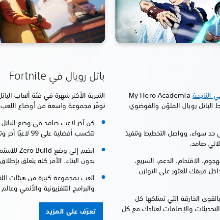
باتل رويال في Fortnite
ي الناجحة
My Hero Academia
التجربة الأكثر شهرة في فئة ألعاب البا
 الباتل رويال الملوّن والفوضوي
توفّر مجموعة واسعة من أوضاع اللعب 
كن آخر لاعب صامد في وضع الباتل ر
ى حد سواء، وواصل التخطيط وتنفيذ
لتكسب أفضلية على 99 لاعبًا آخر وتحقق النصر الملكي.
لاثي صامد.
انضم إلى وض
جوم، الاقتحام، الدعم، السريع،
بدون البناء. الأمر كله يتعلق بإطلاق 
اخل فريقك للعثور على التوازن
العب بمجموعة كبيرة من هيئات الثق
والبرامج التلفزيونية والأنمي وعال
بيهة بالقوى الخارقة التي تمتلكها كل
 التحديثات والإضافات لعتادك مع كل
تعرّف على المزيد