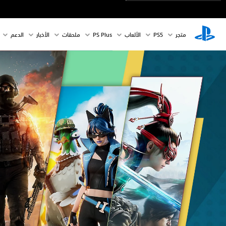
متجر
PS5‏
الألعاب
PS Plus
ملحقات
الأخبار
الدعم