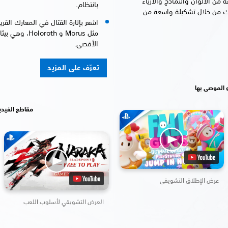
ن الألوان والنماذج والأزياء
بانتظام.
تك من خلال تشكيلة واسعة من
اشعر بإثارة القتال في المعارك القر
مثل Morus و th
الأقصى.
تعرّف على المزيد
 الموصى بها
مقاطع الفيدي
عرض الإطلاق التشويقي
العرض التشويقي لأسلوب اللعب