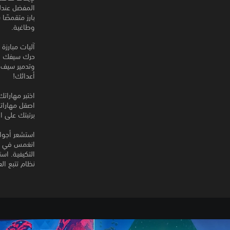
المفضل عند
بارز متقمصً
وطاغية.
آليات مبارزة
حرك سيفك ونا
وتدمير سيف 
أعدائك!
اختبر مهاراتك
اصقل مهاراتك
برتبتك على ال
استشعر أجواء
التكيفية. اس
نظام تتبع الع