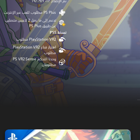
تم الإصدار ١٩/٠٩/٢٠٢٣
تدعم إلى ما يصل 2 لاعبين متصلين
عن طريق PS Plus‏
نسخة PS5‏
اهتزاز قناع PlayStation VR2
مطلوب
وحدتا التحكم PS VR2 Sense
مطلوبتان