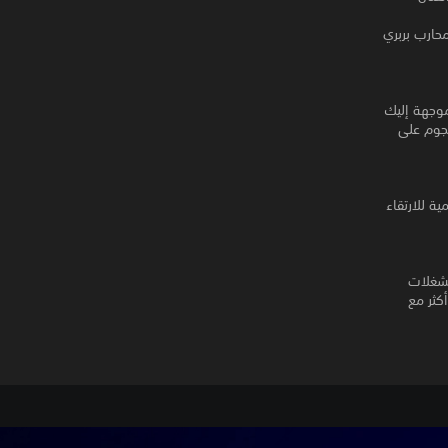
حارب بربري
موجهة إليك
هجوم على
ة للارتقاء
يزة المشغلات
كثر مع