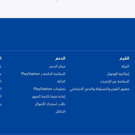
القيم
الدعم
ا
البيئة
مركز الدعم
ش
إمكانية الوصول
السلامة الخاصة بـ PlayStation
سي
السلامة عبر الإنترنت
الحالة
ا
تحقيق التنوع والمساواة والدمج الاجتماعي
تصليحات PlayStation
ا
إعادة ضبط كلمة المرور
ا
طلب استرداد الأموال
ب
الدلائل