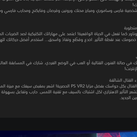
ك!
ا شخصية فارس وساموري ومبارز محنك ورونين وقرصان وفايكنج ومحارب فارسي وم
 متطورة
ور كما تفعل في الحياة الواقعية! اعتمد على مهاراتك التكتيكية لصد الضربات ال
خصومك عند نقطة التأثير. اخدع وقطّع وتفادَ واسحق... استخدم أفضل حركاتك لل
 في صالة الفنون القتالية أو العب في الوضع الفردي. شارك في المسابقة العالمي
إنترنت!
 القتال الشائقة
انغمس في القتال بكل حواسك بفضل مزايا PS VR2 الحصرية! اشعر بمقبض سيفك مع م
تشعر التأثير الاهتزازي لكل اشتباك بالسيف مع تقنية اللمس. حارب وتفاعل بسهولة أ
ين الجديد.