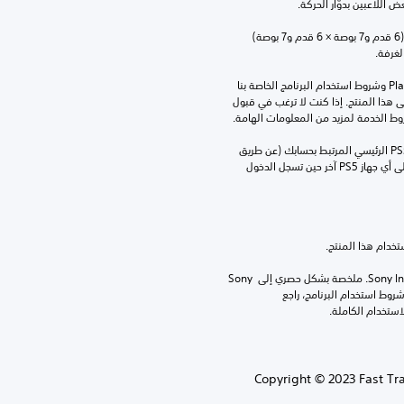
اللاعبين بدوّار الحركة.
يلزم توفر منطقة لعب لا تقل عن 2 متر × 2 متر (6 قدم و7 بوصة × 6 قدم و7 بوصة) 
تنزيل هذا المنتج عرضة لشروط خدمة‫ PlayStation وشروط استخدام البرنامج الخاصة بنا 
بالإضافة إلى أي أحكام إضافية محددة تطبق على هذا المنتج. إذا كنت لا ترغب في قبول 
روط الخدمة لمزيد من المعلومات الهامة.
يمكنك تنزيل هذا المحتوى وتشغيله على جهاز PS5 الرئيسي المرتبط بحسابك (عن طريق 
إعداد "مشاركة الجهاز واللعب بدون اتصال") وعلى أي جهاز PS5 آخر حين تسجل الدخول 
برامج مكتبة ©Sony Interactive Entertainment Inc. ملخصة بشكل حصري إلى Sony 
Interactive Entertainment Europe. تطبق شروط استخدام البرنامج، راجع 
Copyright © 2023 Fast Tra