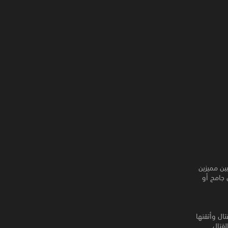
تتقمص شخصية محاربين مميزين
جامح أو
ال وأتقنها
لقتال