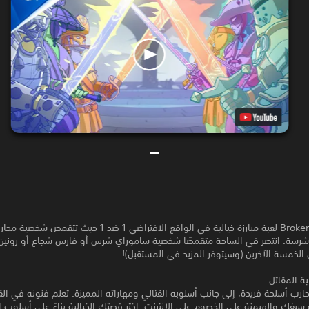
"تعد Broken Edge لعبة مبارزة خيالية في الواقع الافتراضي 1 ضد 1 حيث 
شرسة. انتصر في الساحة متقمصًا شخصية ساموراي شرس أو فارس شجاع أو رونين 
ن الخمسة الآخرين (وسيتوفر المزيد في المستقبل)!
 المقاتل
رب أسلحة فريدة، إلى جانب أسلوبه القتالي ومهاراته المميزة. تعلم فنونه في القت
سيفك والهيمنة على الخصوم على الإنترنت. اختر قصتك الخيالية بناءً على أسلوب ا