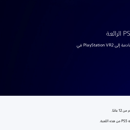
اكتشف بعض الألعاب المذهلة القادمة إلى PlayStation VR2 في