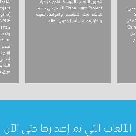
لتطوير الألعاب الرئيسية، تقدم مبادرة
شنغهاي
ترويجي.
China Hero Project الدعم في تحديد
ق Sony
شركاء النشر المناسبين والتواصل معهم
Interactive، ستتمكن
واختيارهم في آسيا وحول العالم.
درة China Hero
 من
م.
إنتاج 
إضافي 
المراج
فريق PlayStation.
الألعاب التي تم إصدارها حتى الآن