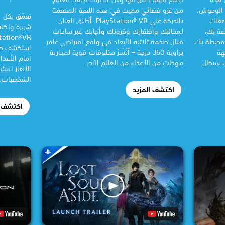
ك الوحوش،
من غزو فضائي مميت في هذه اللعبة المفعمة
تعمّق بكل
 عقلك
بالحركة على PlayStation® VR. أطلق العنان
شريرة واكت
dream spiri" الخاصة بك،
لمخالبك وأظفارك وقرونك وأنيابك عبر ساحات
لمحيطة بك
قتال ضخمة ثلاثية الأبعاد في واقع افتراضي غامر
استكشف جزير
هة
بزاوية 360 درجة – اُنْشُرْ مخلوقات قوية لمحاربة
أمام الأعد
ك ستظل
موجات من الأعداء من العالم الآخر.
الألغاز الب
الشخصيات.
اكتشف المزيد
اكتشف ا