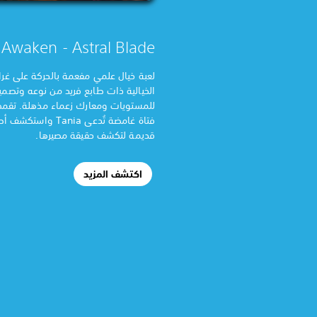
Awaken - Astral Blade
لعبة خيال علمي مفعمة بالحركة على غر
الخيالية ذات طابع فريد من نوعه وتصميم
للمستويات ومعارك زعماء مذهلة. تق
فتاة غامضة تُدعى Tania و
قديمة لتكشف حقيقة مصيرها.
اكتشف المزيد