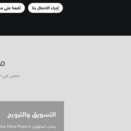
إجراء الاتصال بنا
تابعنا على من
ما ه
التسويق والترويج
يمكن لمطوري a Hero Project