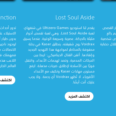
inction
Lost Soul Aside
ار القصص
يقدم لنا استوديو Ultizero Games في شنغهاي
تدور أحداث 
 رائع
لعبة Lost Soul Aside، وهي لعبة تقمص أدوار
الاستيلاء ع
مص شخصية
مليئة بالحركة، عصرية وسريعة الوتيرة. عندما يسرق
بدون طيار آ
استكشف أطلال حضارة
Voidrax روح شقيقته، ينطلق Kaser في رحلة
لوجود ناجي
محفوفة بالمخاطر لمواجهة هذا التهديد الجديد
الاتصالات م
وإنقاذها. أتقن القتال الديناميكي: اربط بين
فمهمتك في 
الحركات المدمرة، وتصد لهجمات الأعداء، وانتقل
اللاعب هذه
فورًا بين الأسلحة لإطلاق ضربات مذهلة. ارفع
العالم الخار
مستوى مهارات Kaser وتكيف مع الأعداء
الأقوياء. لا تُظهر Voidrax أي رحمة. ولا يجب
اكتشف ا
عليك أنت أيضًا.
اكتشف المزيد