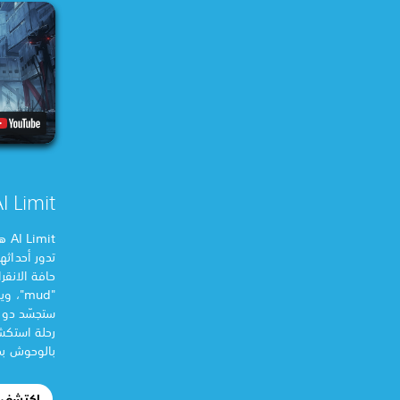
I Limit
mit
تدور أحداثه
حافة الانقر
"mud"
رحلة استكشا
بالوحوش بحثً
اكتشف ا