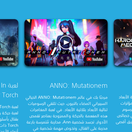
لعب
ANNO: Mutationem
 Torch
ائية الأبعاد
مرحبًا بك في عالم ANNO: Mutationem الخيالي
مؤثرات
السيبراني المضاء بالنيون، حيث تلتقي الرسوميات
برسوم
ثنائية الأبعاد بثلاثية الأبعاد. في لعبة المغامرات
لعبة حركة 
ى خصائص
هذه المفعمة بالحركة والممزوجة بعناصر تقمص
بقتال بأسلو
قيق أقصى
الأدوار، تجسد شخصية Ann، محاربة مُتمرسة بارعة
Torch
مدربة على القتال، وتخوض مهمة شخصية في
أنواع الأعد