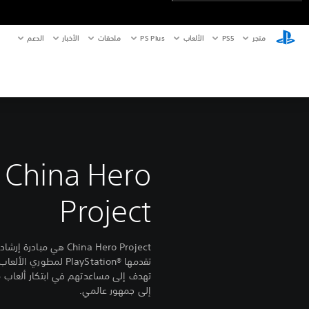
متجر
PS5‏
الألعاب
PS Plus
ملحقات
الأخبار
الدعم
China Hero
Project
China Hero Project هي مبادر
تقدمها ‏®PlayStation لمطوري
تهدف إلى مساعدتهم في ابتكار ألعاب 
إلى جمهور عالمي.