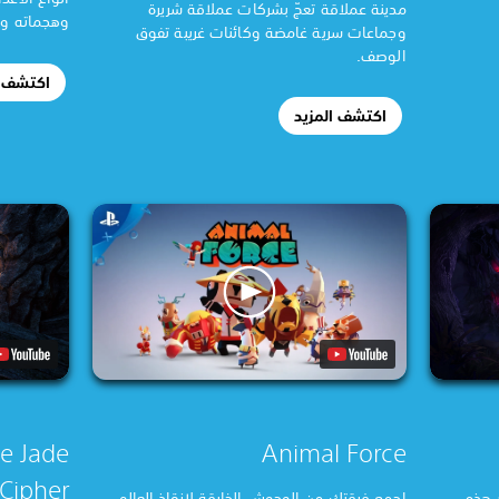
مدينة عملاقة تعجّ بشركات عملاقة شريرة
وهجماته ويع
وجماعات سرية غامضة وكائنات غريبة تفوق
الوصف.
اكتشف ا
اكتشف المزيد
e Jade
Animal Force
Cipher
 هذه
اجمع فرقتك من الوحوش الخارقة لإنقاذ العالم