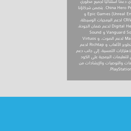
 دعمًا استثنائيًا لجميع مطوري
China Hero Project. يتضمن شركاؤنا
Epic Games (Unreal Engine) و
CRIWARE لدعم البرمجيات الوسيطة،
وDigital Hearts لدعم ضمان الجودة،
وVanguard Sound و Sound
Machine لدعم الصوت، و Virtuos
لدعم تطوير الألعاب و Richtap لدعم
الاهتزازات اللمسية، إلى جانب دعم
للتعليمات البرمجية على الكود
عات والتوصيات والإرشادات من