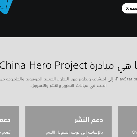
صة X
ي مبادرة China Hero Project؟
نسعى في PlayStation، إلى اكتشاف وتطوير فرق التطوير الصينية الموهوبة والطموحة 
الدعم في مجالات التطوير والنشر والتسويق.
دعم النشر
دعم 
Chin
بالإضافة إلى توفير التمويل اللازم
يُقدم ف