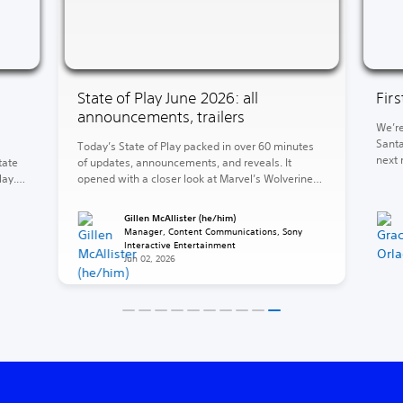
s
State of Play June 2026: all
Fir
announcements, trailers
We’r
San
Today’s State of Play packed in over 60 minutes
next
State
of updates, announcements, and reveals. It
of W
play.
opened with a closer look at Marvel’s Wolverine
God
h
and concluded with the reveal of God of War
end,
oped
Laufey. Between those two heavyweights, a
Gillen McAllister (he/him)
Krat
ine 5,
barrage of release dates, fresh looks, and
y,
Manager, Content Communications, Sony
surprises. The rest of your 2026 is looking stacked
Interactive Entertainment
Jun 02, 2026
(and […]