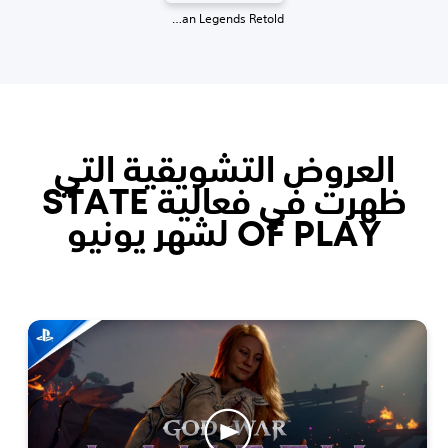
Rayman Legends Retold
العروض التشويقية التي
ظهرت في فعالية STATE
OF PLAY لشهر يونيو