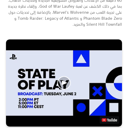
60 دقيقة من الإعلانات والعروض التشويقية الجديدة وتحديثات الألعاب،
بما في ذلك الكشف عن لعبة God of War Laufey، وإلقاء نظرة جديدة
على تجربة اللعب من Marvel's Wolverine، بالإضافة إلى تحديثات حول
Phantom Blade Zero و Tomb Raider: Legacy of Atlantis و
Silent Hill Townfall والمزيد.