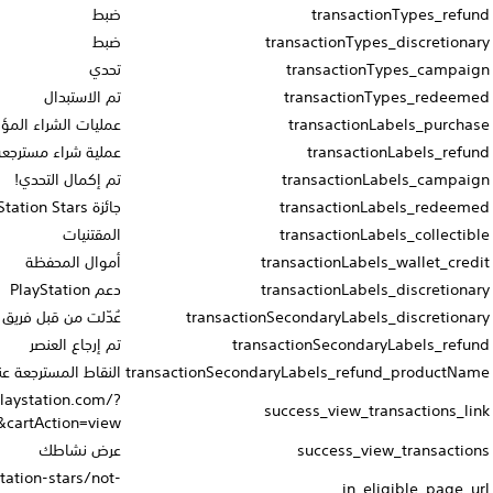
ضبط
ضبط
تحدي
تم الاستبدال
عمليات الشراء المؤهلة للنقاط
عملية شراء مسترجعة
تم إكمال التحدي!
جائزة PlayStation Stars
المقتنيات
أموال المحفظة
دعم PlayStation
عُدّلت من قبل فريق دعم PlayStation
تم إرجاع العنصر
transac
النقاط المسترجعة عند استرجاع {productName}
https://store.playstation.com/?
transactAction=viewTransactionHistory&cartAction=view
عرض نشاطك
https://www.playstation.com/playstation-stars/not-