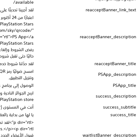
available/
لقد أجرينا تحديثًا على شروط خدمة PlayStation Stars
اعتبارًا من 24 أكتوبر 2024، يجب عليك تسجيل الدخول إلى
PlayStation Stars على تطبيق <a
href="https://store.playstation.com/sky/qrcode/"
rel="noreferrer" dir="rtl">PS App</a> وإما قبول شروط خدمة
PlayStation Stars المحدّثة لتكون عضوًا في PlayStation Stars أو
رفض الشروط وإلغاء عضويتك. وإن لم تحدد أي خيار، فلن تُعتبر عضوًا
حاليًا حتى تقبل شروط الخدمة <br/>المحدثة.
لقد حدّثنا شروط خدمة PlayStation Stars
امسح ضوئيًا رمز QR التالي باستخدام كاميرا جهازك الجوال لفتح المتجر
وتنزيل التطبيق.
الوصول إلى برنامج PlayStation Stars على تطبيق PS App.
اربح الجوائز النادرة وفائقة الندرة، واشترِ الألعاب الكاملة على متجر
PlayStation store لرفع مستوى حالتك.
أنت في المستوى {number}
يا لها من بداية رائعة!
<p dir="rtl">لقد تم إضافتك إلى قائمة الانتظار في PlayStation
Stars.</p><p dir="rtl">نطلب منك أن تتحلى بالصبر قليلاً، حيث يُجرى
قبول الأعضاء الجدد باستمرار.</p><p dir="rtl">سنُرسل إليك إشعارًا