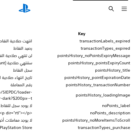
Value
انتهت صلاحية النقاط
رصيد النقاط
لن تنتهي صلاحية النقاط هذا الشهر.
ستنتهي صلاحية {count} من النقاط في {date}.
سجل النقاط
تاريخ انتهاء صلاحية النقاط: {date}
رقم المعاملة
https://gmedia.playstation.com/is/image/SIEPDC/loader-
spinner-dark?$200px--t$
لا يوجد سجل للنقاط
<p dir="rtl"></p>
لا يوجد معاملات أخرى لعرضها
PlayStation Store