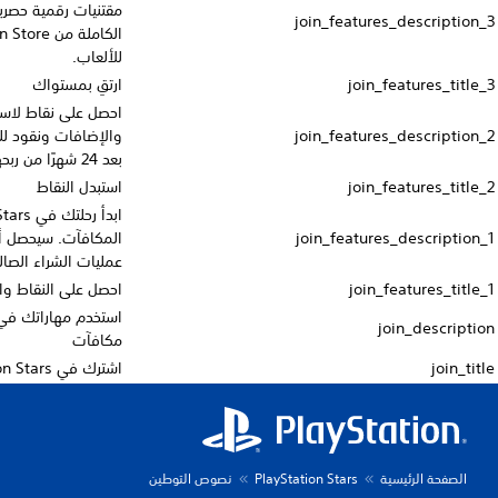
مقتنيات رقمية حصرية! يمكنك زيادة مستوى مرتبتك بشراء الألعاب
الكاملة من PlayStation Store وربح الجوائز النادرة وفائقة الندرة
للألعاب.
ارتقِ بمستواك
احصل على نقاط لاستبدالها بعناصر من PS Store، مثل الألعاب
والإضافات ونقود للمحفظة والمقتنيات الرقمية! تنتهي صلاحية النقاط
بعد 24 شهرًا من ربحها.
استبدل النقاط
ابدأ رحلتك في PlayStation Stars وأكمل مجموعات التحديات لكسب
المكافآت. سيحصل أعضاء PlayStation Plus أيضًا على نقاط من
عمليات الشراء الصالحة على PlayStation Store.
احصل على النقاط والمقتنيات الرقمية
استخدم مهاراتك في اللعب لجمع مقتنيات رقمية فريدة والحصول على
مكافآت
اشترك في PlayStation Stars
توطين