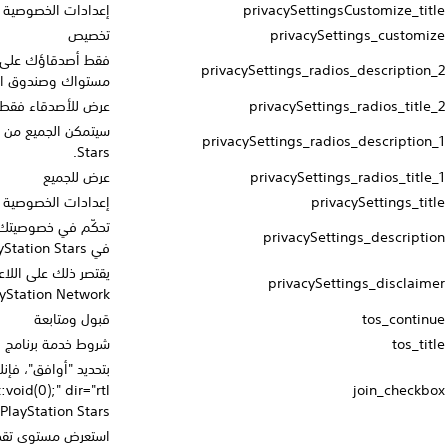
إعدادات الخصوصية في PlayStation Stars
تخصيص
فقط أصدقاؤك على PlayStation Network‏ هم من يمكنهم رؤية
مستواك وصندوق العرض في PlayStation Stars.
عرض للأصدقاء فقط
سيتمكن الجميع من رؤية مستواك وصندوق العرض في PlayStation
Stars.
عرض للجميع
إعدادات الخصوصية في PlayStation Stars
تحكّم في خصوصيتك واختر من يمكنه رؤية مستواك وصندوق العرض
في PlayStation Stars.
يقتصر ذلك على اللاعبين الذين يملكون حسابات بالغين على
PlayStation Network‏ في المناطق المدعومة.
قبول ومتابعة
شروط خدمة برنامج PlayStation Stars
بتحديد "أوافق"، فإنك تؤكد أنك تفهم <a class="sky__tos-link"
href="javascript:void(0);" dir="rtl">شروط خدمة</a> برنامج
PlayStation Stars وسياسة الخصوصية وتوافق عليهما.
استعرض مستوى تقدمك عبر مستويات المرتبة الأربعة واكسب