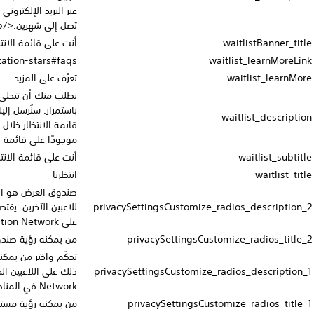
عبر البريد الإلكتروني عند إزالة اسمك من قائمة الانتظار خلال فترة قد
تصل إلى شهرين.</p>
أنت على قائمة الانتظار!
https://www.playstation.com/playstation-stars#faqs
تعرَّف على المزيد
نطلب منك أن تتحلى بالصبر قليلاً، حيث يُجرى قبول الأعضاء الجدد
باستمرار. سنُرسل إليك إشعارًا عبر البريد الإلكتروني عند إزالة اسمك من
قائمة الانتظار خلال فترة قد تصل إلى شهرين. يُرجى العلم أنك ستبقى
موجودًا على قائمة الانتظار إذا ألغيت الطلب وسجلت دخولك مجددًا.
أنت على قائمة الانتظار!
انتظرنا
صندوق العرض هو الصندوق الذي يمكنك من خلال عرض المقتنيات
priv
للاعبين الآخرين. يقتصر ذلك على اللاعبين الذين يملكون حسابات بالغين
على PlayStation Network‏ في المناطق المدعومة.
من يمكنه رؤية صندوق العرض
تحكّم واختر من يمكنه رؤية مستواك في PlayStation Stars. يقتصر
priv
ذلك على اللاعبين الذين يملكون حسابات بالغين على PlayStation
Network‏ في المناطق المدعومة.
من يمكنه رؤية مستواك في PlayStation Stars