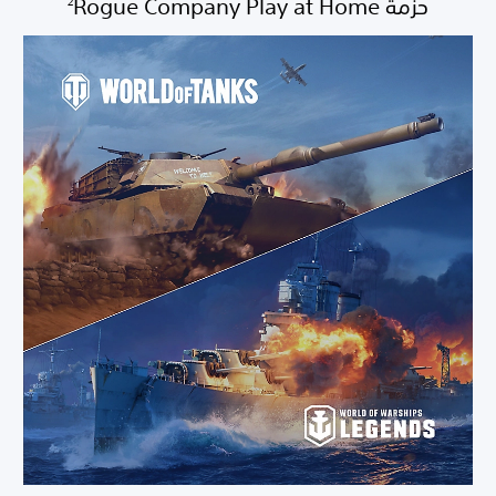
حزمة Rogue Company Play at Home‏
2