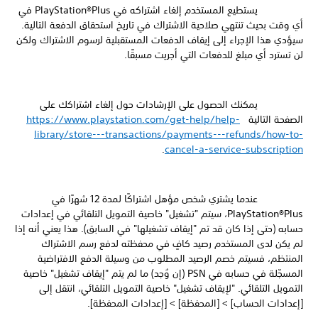
يستطيع المستخدم إلغاء اشتراكه في PlayStation®Plus في
أي وقت بحيث تنتهي صلاحية الاشتراك في تاريخ استحقاق الدفعة التالية.
سيؤدي هذا الإجراء إلى إيقاف الدفعات المستقبلية لرسوم الاشتراك ولكن
لن تسترد أي مبلغ للدفعات التي أجريت مسبقًا.
يمكنك الحصول على الإرشادات حول إلغاء اشتراكك على
الصفحة التالية
https://www.playstation.com/get-help/help-
library/store---transactions/payments---refunds/how-to-
.
cancel-a-service-subscription
عندما يشتري شخص مؤهل اشتراكًا لمدة 12 شهرًا في
PlayStation®Plus، سيتم "تشغيل" خاصية التمويل التلقائي في إعدادات
حسابه (حتى إذا كان قد تم "إيقاف تشغيلها" في السابق). هذا يعني أنه إذا
لم يكن لدى المستخدم رصيد كافٍ في محفظته لدفع رسم الاشتراك
المنتظم، فسيتم خصم الرصيد المطلوب من وسيلة الدفع الافتراضية
المسجّلة في حسابه في PSN (إن وُجد) ما لم يتم "إيقاف تشغيل" خاصية
التمويل التلقائي. "لإيقاف تشغيل" خاصية التمويل التلقائي، انتقل إلى
[إعدادات الحساب] > [المحفظة] > [إعدادات المحفظة].