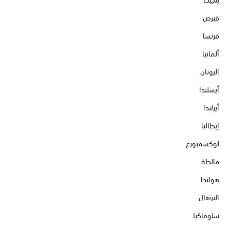
بلجيكا
قبرص
فرنسا
ألمانيا
اليونان
أيسلندا
أيرلندا
إيطاليا
لوكسمبورغ
مالطة
هولندا
البرتغال
سلوفاكيا