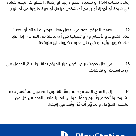
إنشاء حساب PSN أو تسجيل الدخول إليه أو إكمال الخطوات، نتيجة لفشل
في شبكة أو أجهزة أو برامج أي شخص مؤهل أو جهة خارجية من أي نوع.
12. يحتفظ المروّج بحقه في تعديل هذا العرض أو إلغائه أو تحديث
هذه الشروط والأحكام و/أو تعديلها في أي مرحلة من المراحل، إذا اعتبر
ذلك ضروريًا برأيه أو في حال حدوث ظروف غير متوقعة.
13. في حال حدوث نزاع، يكون قرار المروّج نهائيًا ولا يتمّ الدخول في
أي مراسلات أو نقاشات.
14. إلى المدى المسموح به وفقًا للقانون المعمول به، تُفسّر هذه
الشروط والأحكام وتُشرح وفقًا لقوانين إنجلترا ويُعتبر العقد بين كلّ من
الشخص المؤهل والمروّج أنّه حُرّر ونُفّذ في إنجلترا.