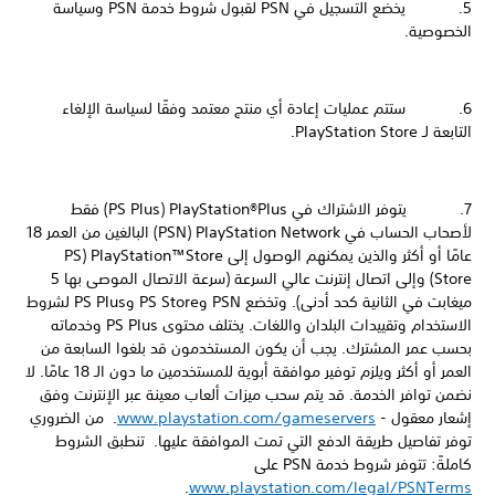
5. يخضع التسجيل في PSN لقبول شروط خدمة PSN وسياسة
الخصوصية.
6. ستتم عمليات إعادة أي منتج معتمد وفقًا لسياسة الإلغاء
التابعة لـ PlayStation Store.
7. يتوفر الاشتراك في PlayStation®Plus ‏(PS Plus) فقط
لأصحاب الحساب في PlayStation Network ‏(PSN) البالغين من العمر 18
عامًا أو أكثر والذين يمكنهم الوصول إلى PlayStation™Store ‏(PS
Store) وإلى اتصال إنترنت عالي السرعة (سرعة الاتصال الموصى بها 5
ميغابت في الثانية كحد أدنى). وتخضع PSN وPS Store وPS Plus لشروط
الاستخدام وتقييدات البلدان واللغات. يختلف محتوى PS Plus وخدماته
بحسب عمر المشترك. يجب أن يكون المستخدمون قد بلغوا السابعة من
العمر أو أكثر ويلزم توفير موافقة أبوية للمستخدمين ما دون الـ 18 عامًا. لا
نضمن توافر الخدمة. قد يتم سحب ميزات ألعاب معينة عبر الإنترنت وفق
إشعار معقول -
www.playstation.com/gameservers
. من الضروري
توفر تفاصيل طريقة الدفع التي تمت الموافقة عليها. تنطبق الشروط
كاملةً: تتوفر شروط خدمة PSN على
.
www.playstation.com/legal/PSNTerms