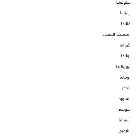
سلوفينيا
إسبانيا
فنلندا
المملكة المتحدة
كرواتيا
بولندا
نيوزيلاندا
رومانيا
المجر
السويد
سويسرا
أستراليا
النرويج